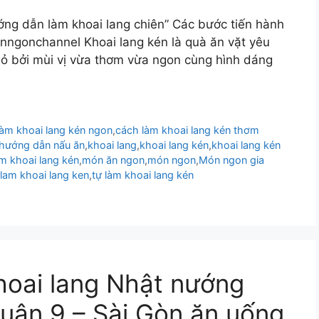
ớng dẫn làm khoai lang chiên” Các bước tiến hành
ngonchannel Khoai lang kén là quà ăn vặt yêu
nhỏ bởi mùi vị vừa thơm vừa ngon cùng hình dáng
làm khoai lang kén ngon
,
cách làm khoai lang kén thơm
hướng dẫn nấu ăn
,
khoai lang
,
khoai lang kén
,
khoai lang kén
m khoai lang kén
,
món ăn ngon
,
món ngon
,
Món ngon gia
 lam khoai lang ken
,
tự làm khoai lang kén
hoai lang Nhật nướng
Quận 9 – Sài Gòn ăn uống