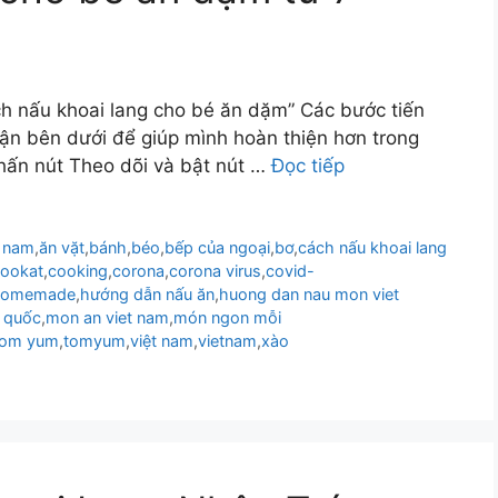
ch nấu khoai lang cho bé ăn dặm” Các bước tiến
ận bên dưới để giúp mình hoàn thiện hơn trong
nhấn nút Theo dõi và bật nút …
Đọc tiếp
t nam
,
ăn vặt
,
bánh
,
béo
,
bếp của ngoại
,
bơ
,
cách nấu khoai lang
ookat
,
cooking
,
corona
,
corona virus
,
covid-
homemade
,
hướng dẫn nấu ăn
,
huong dan nau mon viet
 quốc
,
mon an viet nam
,
món ngon mỗi
tom yum
,
tomyum
,
việt nam
,
vietnam
,
xào