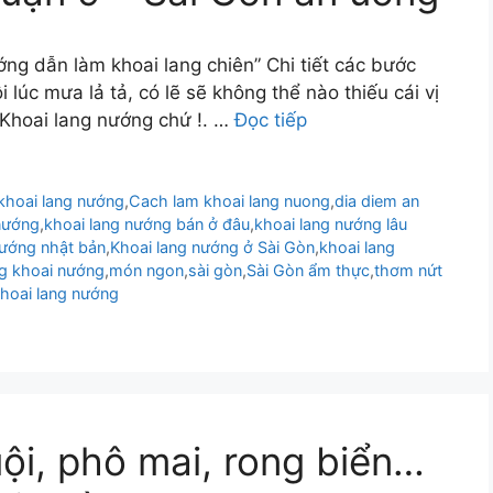
ng dẫn làm khoai lang chiên” Chi tiết các bước
ôi lúc mưa lả tả, có lẽ sẽ không thể nào thiếu cái vị
 Khoai lang nướng chứ !. …
Đọc tiếp
khoai lang nướng
,
Cach lam khoai lang nuong
,
dia diem an
nướng
,
khoai lang nướng bán ở đâu
,
khoai lang nướng lâu
nướng nhật bản
,
Khoai lang nướng ở Sài Gòn
,
khoai lang
g khoai nướng
,
món ngon
,
sài gòn
,
Sài Gòn ẩm thực
,
thơm nứt
khoai lang nướng
ội, phô mai, rong biển…