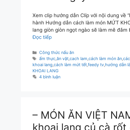
Xem clip hướng dẫn Clíp với nội dung về 
hành Hướng dẫn cách làm món MỨT KHOA
lang giòn giòn ngọt ngào sẽ làm mê đắm 
Đọc tiếp
Danh
Công thức nấu ăn
mục
Thẻ
ẩm thực
,
ăn vặt
,
cach lam
,
cách làm món ăn
,
các
khoai lang
,
cách làm mứt tết
,
feedy tv
,
hướng dẫn l
KHOAI LANG
4 bình luận
– MÓN ĂN VIỆT NA
khoai lang củ cà rốt