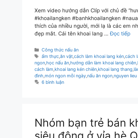
Xem video hướng dẫn Clíp với chủ đề “hư
#khoailangken #banhkhoailangken #nauan
thích của nhiều người, mới lạ là các em 
đẹp mắt. Cái tên khoai lang …
Đọc tiếp
Danh
Công thức nấu ăn
mục
Thẻ
ẩm thực
,
ăn vặt
,
cách làm khoai lang kén
,
cách 
ngon
,
học nấu ăn
,
hướng dẫn làm khoai lang chiên
,
cách làm
,
khoai lang kén chiên
,
khoai lang thang
,
là
đình
,
món ngon mỗi ngày
,
nấu ăn ngon
,
nguyen lieu
6 bình luận
Nhóm bạn trẻ bán k
siêu đông ở vỉa hè 