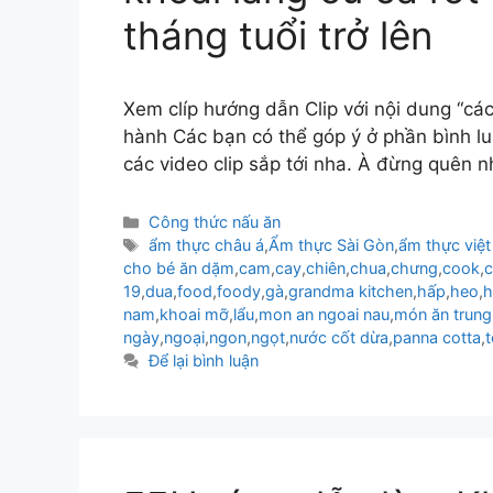
tháng tuổi trở lên
Xem clíp hướng dẫn Clip với nội dung “cá
hành Các bạn có thể góp ý ở phần bình lu
các video clip sắp tới nha. À đừng quên 
Danh
Công thức nấu ăn
mục
Thẻ
ẩm thực châu á
,
Ẩm thực Sài Gòn
,
ẩm thực việ
cho bé ăn dặm
,
cam
,
cay
,
chiên
,
chua
,
chưng
,
cook
,
c
19
,
dua
,
food
,
foody
,
gà
,
grandma kitchen
,
hấp
,
heo
,
nam
,
khoai mỡ
,
lẩu
,
mon an ngoai nau
,
món ăn trung
ngày
,
ngoại
,
ngon
,
ngọt
,
nước cốt dừa
,
panna cotta
,
Để lại bình luận