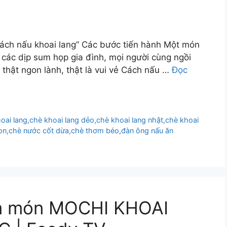
cách nấu khoai lang” Các bước tiến hành Một món
 các dịp sum họp gia đình, mọi người cùng ngồi
 thật ngon lành, thật là vui vẻ Cách nấu …
Đọc
oai lang
,
chè khoai lang dẻo
,
chè khoai lang nhật
,
chè khoai
on
,
chè nước cốt dừa
,
chè thơm béo
,
đàn ông nấu ăn
m món MOCHI KHOAI