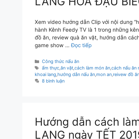
LANG HOA ĐẬU BIẾC
Xem video hướng dẫn Clip với nội dung “
hành Kênh Feedy TV là 1 trong những kê
đồ ăn, review quà ăn vặt, hướng dẫn các
game show …
Đọc tiếp
Danh
Công thức nấu ăn
mục
Thẻ
ẩm thực
,
ăn vặt
,
cách làm món ăn
,
cách nấu ăn
khoai lang
,
hướng dẫn nấu ăn
,
mon an
,
reivew đồ ă
8 bình luận
Hướng dẫn cách l
LANG ngày TẾT 2019