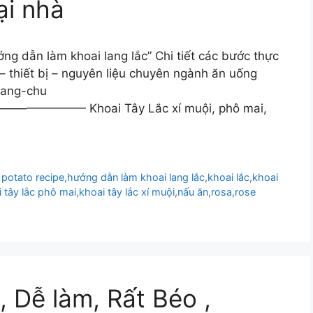
ại nhà
ng dẫn làm khoai lang lắc” Chi tiết các bước thực
– thiết bị – nguyên liệu chuyên ngành ăn uống
rang-chu
 Khoai Tây Lắc xí muội, phô mai,
 potato recipe
,
hướng dẫn làm khoai lang lắc
,
khoai lắc
,
khoai
 tây lắc phô mai
,
khoai tây lắc xí muội
,
nấu ăn
,
rosa
,
rose
 Dễ làm, Rất Béo ,