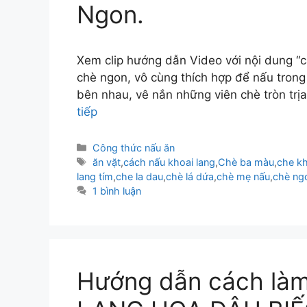
Ngon.
Xem clip hướng dẫn Video với nội dung “
chè ngon, vô cùng thích hợp để nấu trong
bên nhau, vê nắn những viên chè tròn trịa
tiếp
Danh
Công thức nấu ăn
mục
Thẻ
ăn vặt
,
cách nấu khoai lang
,
Chè ba màu
,
che kh
lang tím
,
che la dau
,
chè lá dứa
,
chè mẹ nấu
,
chè ng
1 bình luận
Hướng dẫn cách là