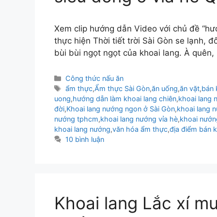
Xem clip hướng dẫn Video với chủ đề “hướ
thực hiện Thời tiết trời Sài Gòn se lạnh, đ
bùi bùi ngọt ngọt của khoai lang. À quên,
Danh
Công thức nấu ăn
mục
Thẻ
ẩm thực
,
Ẩm thực Sài Gòn
,
ăn uống
,
ăn vặt
,
bán 
uong
,
hướng dẫn làm khoai lang chiên
,
khoai lang 
đời
,
Khoai lang nướng ngon ở Sài Gòn
,
khoai lang 
nướng tphcm
,
khoai lang nướng vỉa hè
,
khoai nướn
khoai lang nướng
,
văn hóa ẩm thực
,
địa điểm bán 
10 bình luận
Khoai lang Lắc xí mu