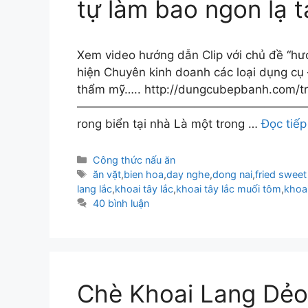
tự làm bao ngon lạ t
Xem video hướng dẫn Clip với chủ đề “hướ
hiện Chuyên kinh doanh các loại dụng cụ 
thẩm mỹ….. http://dungcubepbanh.com/t
———————————————————————————
rong biển tại nhà Là một trong …
Đọc tiếp
Danh
Công thức nấu ăn
mục
Thẻ
ăn vặt
,
bien hoa
,
day nghe
,
dong nai
,
fried sweet
lang lắc
,
khoai tây lắc
,
khoai tây lắc muối tôm
,
khoai
40 bình luận
Chè Khoai Lang Dẻo,