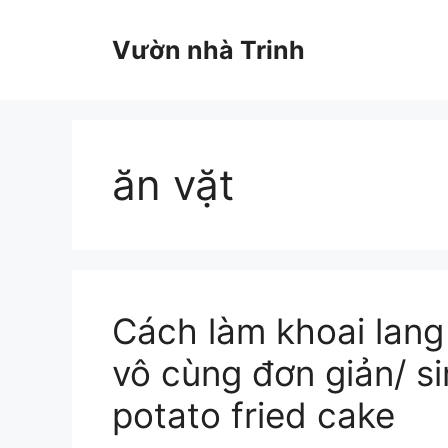
Chuyển
đến
Vườn nhà Trinh
nội
dung
ăn vặt
Cách làm khoai lan
vô cùng đơn giản/ si
potato fried cake