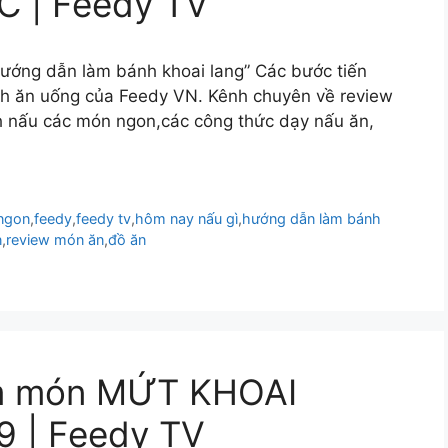
 | Feedy TV
hướng dẫn làm bánh khoai lang” Các bước tiến
nh ăn uống của Feedy VN. Kênh chuyên về review
h nấu các món ngon,các công thức dạy nấu ăn,
 ngon
,
feedy
,
feedy tv
,
hôm nay nấu gì
,
hướng dẫn làm bánh
n
,
review món ăn
,
đồ ăn
àm món MỨT KHOAI
 | Feedy TV