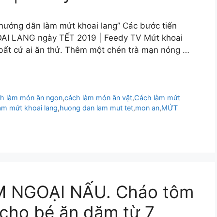
“hướng dẫn làm mứt khoai lang” Các bước tiến
I LANG ngày TẾT 2019 | Feedy TV Mứt khoai
bất cứ ai ăn thử. Thêm một chén trà mạn nóng …
h làm món ăn ngon
,
cách làm món ăn vặt
,
Cách làm mứt
àm mứt khoai lang
,
huong dan lam mut tet
,
mon an
,
MỨT
M NGOẠI NẤU. Cháo tôm
 cho bé ăn dặm từ 7