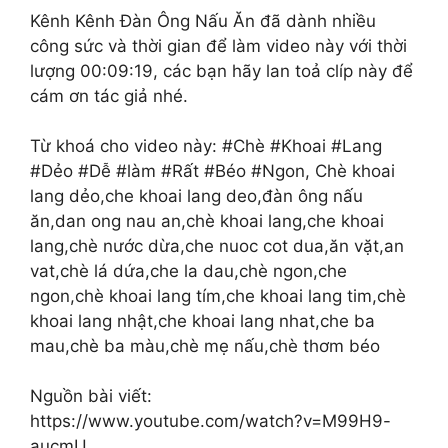
Kênh Kênh Đàn Ông Nấu Ăn đã dành nhiều
công sức và thời gian để làm video này với thời
lượng 00:09:19, các bạn hãy lan toả clíp này để
cám ơn tác giả nhé.
Từ khoá cho video này: #Chè #Khoai #Lang
#Dẻo #Dễ #làm #Rất #Béo #Ngon, Chè khoai
lang dẻo,che khoai lang deo,đàn ông nấu
ăn,dan ong nau an,chè khoai lang,che khoai
lang,chè nước dừa,che nuoc cot dua,ăn vặt,an
vat,chè lá dứa,che la dau,chè ngon,che
ngon,chè khoai lang tím,che khoai lang tim,chè
khoai lang nhật,che khoai lang nhat,che ba
mau,chè ba màu,chè mẹ nấu,chè thơm béo
Nguồn bài viết:
https://www.youtube.com/watch?v=M99H9-
aucmU