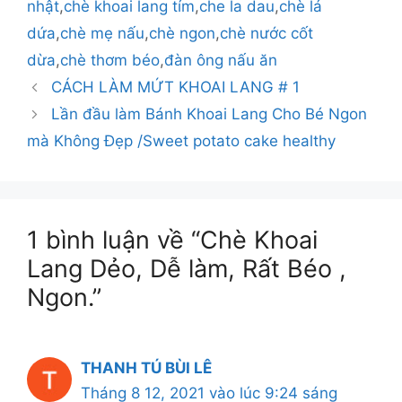
nhật
,
chè khoai lang tím
,
che la dau
,
chè lá
dứa
,
chè mẹ nấu
,
chè ngon
,
chè nước cốt
dừa
,
chè thơm béo
,
đàn ông nấu ăn
CÁCH LÀM MỨT KHOAI LANG # 1
Lần đầu làm Bánh Khoai Lang Cho Bé Ngon
mà Không Đẹp /Sweet potato cake healthy
1 bình luận về “Chè Khoai
Lang Dẻo, Dễ làm, Rất Béo ,
Ngon.”
THANH TÚ BÙI LÊ
Tháng 8 12, 2021 vào lúc 9:24 sáng