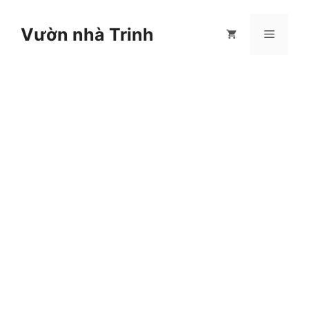
Chuyển
đến
Vườn nhà Trinh
Menu
nội
dung