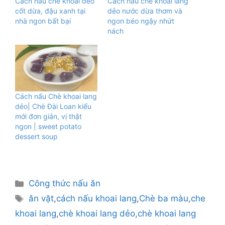
Cách nấu chè khoai dẻo
Cách nấu chè khoai lang
cốt dừa, đậu xanh tại
dẻo nước dừa thơm và
nhà ngon bất bại
ngon béo ngậy nhứt
nách
Cách nấu Chè khoai lang
dẻo| Chè Đài Loan kiểu
mới đơn giản, vị thật
ngon | sweet potato
dessert soup
Danh
Công thức nấu ăn
mục
Thẻ
ăn vặt
,
cách nấu khoai lang
,
Chè ba màu
,
che
khoai lang
,
chè khoai lang dẻo
,
chè khoai lang