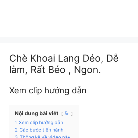
Chè Khoai Lang Dẻo, Dễ
làm, Rất Béo , Ngon.
Xem clip hướng dẫn
Nội dung bài viết
Ẩn
1
Xem clip hướng dẫn
2
Các bước tiến hành
3
Thống kê về video này