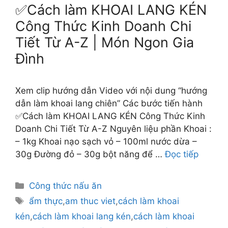
✅Cách làm KHOAI LANG KÉN
Công Thức Kinh Doanh Chi
Tiết Từ A-Z | Món Ngon Gia
Đình
Xem clip hướng dẫn Video với nội dung “hướng
dẫn làm khoai lang chiên” Các bước tiến hành
✅Cách làm KHOAI LANG KÉN Công Thức Kinh
Doanh Chi Tiết Từ A-Z Nguyên liệu phần Khoai :
– 1kg Khoai nạo sạch vỏ – 100ml nước dừa –
30g Đường đỏ – 30g bột năng để …
Đọc tiếp
Danh
Công thức nấu ăn
mục
Thẻ
ẩm thực
,
am thuc viet
,
cách làm khoai
kén
,
cách làm khoai lang kén
,
cách làm khoai