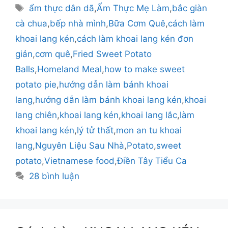
mục
Thẻ
ẩm thực dân dã
,
Ẩm Thực Mẹ Làm
,
bắc giàn
cà chua
,
bếp nhà mình
,
Bữa Cơm Quê
,
cách làm
khoai lang kén
,
cách làm khoai lang kén đơn
giản
,
cơm quê
,
Fried Sweet Potato
Balls
,
Homeland Meal
,
how to make sweet
potato pie
,
hướng dẫn làm bánh khoai
lang
,
hướng dẫn làm bánh khoai lang kén
,
khoai
lang chiên
,
khoai lang kén
,
khoai lang lắc
,
làm
khoai lang kén
,
lý tử thất
,
mon an tu khoai
lang
,
Nguyên Liệu Sau Nhà
,
Potato
,
sweet
potato
,
Vietnamese food
,
Điền Tây Tiểu Ca
28 bình luận