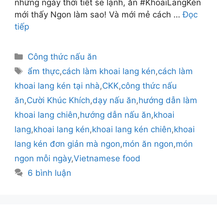
những ngày thời tiết se lạnh, ăn #KhoaiLangKén
mới thấy Ngon làm sao! Và mới mẻ cách …
Đọc
tiếp
Danh
Công thức nấu ăn
mục
Thẻ
ẩm thực
,
cách làm khoai lang kén
,
cách làm
khoai lang kén tại nhà
,
CKK
,
công thức nấu
ăn
,
Cười Khúc Khích
,
dạy nấu ăn
,
hướng dẫn làm
khoai lang chiên
,
hướng dẫn nấu ăn
,
khoai
lang
,
khoai lang kén
,
khoai lang kén chiên
,
khoai
lang kén đơn giản mà ngon
,
món ăn ngon
,
món
ngon mỗi ngày
,
Vietnamese food
6 bình luận