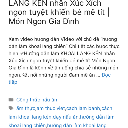
LANG KÉN nhân Xúc Xích
ngon tuyệt khiến bé mê tít |
Món Ngon Gia Đình
Xem video hướng dẫn Video với chủ đề “hướng
dẫn làm khoai lang chiên” Chi tiết các bước thực
hiện ✅Hướng dẫn làm KHOAI LANG KÉN nhân
Xúc Xích ngon tuyệt khiến bé mê tít Món Ngon
Gia Đình là kênh về ăn uống chia sẻ những món
ngon.Kết nối những người đam mê ăn …
Đọc
tiếp
Danh
Công thức nấu ăn
mục
Thẻ
ẩm thực
,
am thuc viet
,
cach lam banh
,
cách
làm khoai lang kén
,
dạy nấu ăn
,
hướng dẫn làm
khoai lang chiên
,
hướng dẫn làm khoai lang