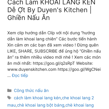
Cách Làm KHOAI LANG KÉN
Dễ Ợt By Duyen's Kitchen |
Ghiền Nấu Ăn
Xem clip hướng dẫn Clíp với nội dung “hướng
dẫn làm khoai lang chiên” Các bước tiến hành
Xin cảm ơn các bạn đã xem video ! Đừng quên
LIKE, SHARE, SUBSCRIBE để ủng hộ “Ghiền nấu
ăn” ra thêm nhiều video mới nhé ! Xem các món
ăn mới nhất: https://goo.gl/q2sRpT Website:
www.duyenskitchen.com https://goo.gl/WgCNei
…
Đọc tiếp
Danh
Công thức nấu ăn
mục
Thẻ
cách làm khoai lang kén
,
che khoai lang 2
mau
,
chè khoai lang bột báng
,
chè khoai lang