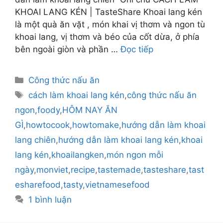
KHOAI LANG KÉN | TasteShare Khoai lang kén
là một quà ăn vặt , món khai vị thơm và ngon tù
khoai lang, vị thơm và béo của cốt dừa, ở phía
bên ngoài giòn và phần …
Đọc tiếp
Danh
Công thức nấu ăn
mục
Thẻ
cách làm khoai lang kén
,
công thức nấu ăn
ngon
,
foody
,
HÔM NAY ĂN
GÌ
,
howtocook
,
howtomake
,
hướng dẫn làm khoai
lang chiên
,
hướng dẫn làm khoai lang kén
,
khoai
lang kén
,
khoailangken
,
món ngon mỗi
ngày
,
monviet
,
recipe
,
tastemade
,
tasteshare
,
tast
esharefood
,
tasty
,
vietnamesefood
1 bình luận