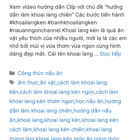
Xem video hướng dẫn Clíp với chủ đề “hướng
dẫn làm khoai lang chiên” Các bước tiến hành
#khoailangken #banhkhoailangken
#nauanngonchannel Khoai lang kén là quà ăn
vặt yêu thích của nhiều người, mới lạ là các em
nhỏ bởi mùi vị vừa thơm vừa ngon cùng hình
dáng đẹp mắt. Cái tên khoai lang …
Đọc tiếp
Danh
Công thức nấu ăn
mục
Thẻ
ẩm thực
,
ăn vặt
,
cách làm khoai lang
kén
,
cách làm khoai lang kén ngon
,
cách làm
khoai lang kén thơm ngon
,
học nấu ăn
,
hướng
dẫn làm khoai lang chiên
,
hướng dẫn nấu
ăn
,
khoai lang
,
khoai lang kén
,
khoai lang kén
cách làm
,
khoai lang kén chiên
,
khoai lang
thang
,
làm khoai lang kén
,
món ăn ngon
,
món