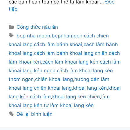
các bạn hoàn toàn có thể tự làm khoai …
Đọc
tiếp
Danh
Công thức nấu ăn
mục
Thẻ
bep nha moon
,
bepnhamoon
,
cách chiên
khoai lang
,
cách làm bánh khoai
,
cách làm bánh
khoai lang
,
cách làm bánh khoai lang chiên
,
cách
làm khoai kén
,
cách làm khoai lang kén
,
cách làm
khoai lang kén ngon
,
cách làm khoai lang kén
thơm ngon
,
chiên khoai lang
,
hướng dẫn làm
khoai lang chiên
,
khoai lang
,
khoai lang kén
,
khoai
lang kén cách làm
,
khoai lang kén chiên
,
làm
khoai lang kén
,
tự làm khoai lang kén
Để lại bình luận