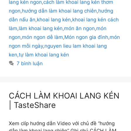
lang kén ngon
,
cách làm khoai lang kén thơm
ngon
,
hướng dẫn làm khoai lang chiên
,
hướng
dẫn nấu ăn
,
khoai lang kén
,
khoai lang kén cách
làm
,
làm khoai lang kén
,
món ăn ngon
,
món
ngon
,
món ngon dễ làm
,
Món ngon gia đình
,
món
ngon mỗi ngày
,
nguyen lieu lam khoai lang
ken
,
tự làm khoai lang kén
7 bình luận
CÁCH LÀM KHOAI LANG KÉN
| TasteShare
Xem clíp hướng dẫn Video với chủ đề “hướng
dẫn làm khoai lang chiên” Ghi chú CÁCH LÀM