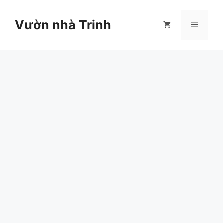
Chuyển
đến
Vườn nhà Trinh
Menu
nội
dung