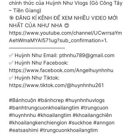
chính thức của Huỳnh Như Vlogs (Gò Công Tây
– Tiền Giang)
🎯 ĐĂNG KÍ KÊNH ĐỂ XEM NHIỀU VIDEO MỚI
NHẤT CỦA NHƯ NHA 😍
https://www.youtube.com/channel/UCwrrsaYm
AehWmaMYAI571ug?sub_confirmation=1.
———————————
✅ Huỳnh Như Email:
pthnhu789@gmail.com
✅ Huỳnh Như Facebook:
https://www.facebook.com/Angelhuynhnhu
✅ Huỳnh Như Tiktok:
https://www.tiktok.com/@huynhnhu261
#Bánhcuộn #bánhcrep #huynhnhuvlogs
#banhtrungcuonkhoailangtim #trungcuon
#huynhnhu #khoailangtim #khoailangchiên
#khoailangkenchiengion #suckhoe #anngon
#eatsashimi #trungcuonkhoailangtim