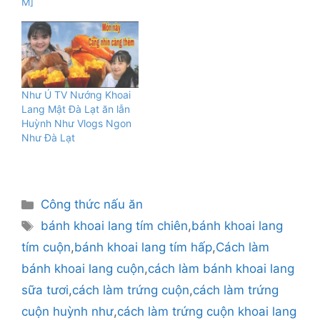
M]
Như Ú TV Nướng Khoai
Lang Mật Đà Lạt ăn lẫn
Huỳnh Như Vlogs Ngon
Như Đà Lạt
Danh
Công thức nấu ăn
mục
Thẻ
bánh khoai lang tím chiên
,
bánh khoai lang
tím cuộn
,
bánh khoai lang tím hấp
,
Cách làm
bánh khoai lang cuộn
,
cách làm bánh khoai lang
sữa tươi
,
cách làm trứng cuộn
,
cách làm trứng
cuộn huỳnh như
,
cách làm trứng cuộn khoai lang