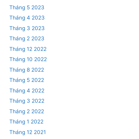
làm bánh khoai lang tím chiên
,
cach lam banh
khoai lang tim nhan pho mai
,
Cách làm bánh
khoai tím nhân phô mai
,
chiên giòn
,
hướng dẫn
làm bánh khoai lang
,
hướng dẫn làm bánh khoai
lang tím
,
hướng dẫn làm bánh khoai lang tím
chiên
,
hướng dẫn làm bánh khoai lang tím nhân
phô mai
,
khoai lang
,
khoai lang giống nhật
,
khoai
lang tím
,
phô mai tan chảy
37 bình luận
Lần đầu làm Bánh Khoai Lang
Cho Bé Ngon mà Không Đẹp
/Sweet potato cake healthy