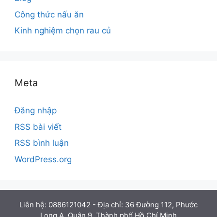
lang cho bé ăn dặm
,
cơm nát cho bé
,
giải cứu
khoai lang
,
khoai lang
,
khoai lang tím
,
mon ăn cho
bé
,
món ăn cho bé 2 tuổi
,
món ngon cho
bé
,
Sweet potato cake healthy
,
sweet potato
cake recipe
4 bình luận
Bánh khoai lang tím | Làm 3
loại bánh bột mì & khoai tím
ngon,dễ | 1 công thức | Món
ăn sáng, ăn vặt
Xem video hướng dẫn Video với chủ đề “cách