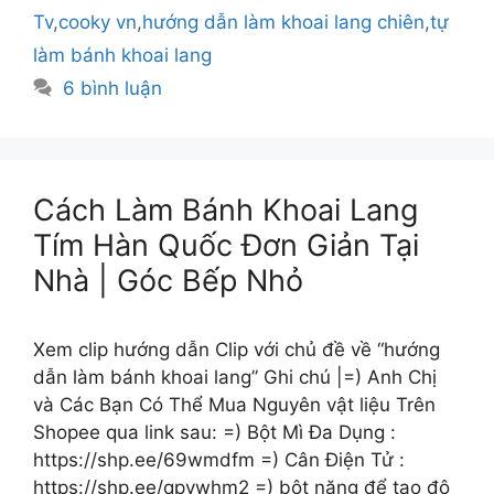
Tv
,
cooky vn
,
hướng dẫn làm khoai lang chiên
,
tự
làm bánh khoai lang
6 bình luận
Cách Làm Bánh Khoai Lang
Tím Hàn Quốc Đơn Giản Tại
Nhà | Góc Bếp Nhỏ
Xem clip hướng dẫn Clip với chủ đề về “hướng
dẫn làm bánh khoai lang” Ghi chú |=) Anh Chị
và Các Bạn Có Thể Mua Nguyên vật liệu Trên
Shopee qua link sau: =) Bột Mì Đa Dụng :
https://shp.ee/69wmdfm =) Cân Điện Tử :
https://shp.ee/qpvwhm2 =) bột năng để tạo độ