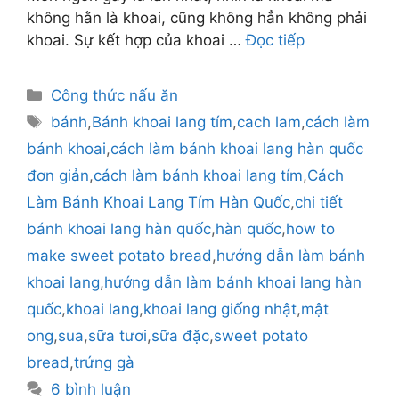
không hằn là khoai, cũng không hẳn không phải
khoai. Sự kết hợp của khoai …
Đọc tiếp
Danh
Công thức nấu ăn
mục
Thẻ
bánh
,
Bánh khoai lang tím
,
cach lam
,
cách làm
bánh khoai
,
cách làm bánh khoai lang hàn quốc
đơn giản
,
cách làm bánh khoai lang tím
,
Cách
Làm Bánh Khoai Lang Tím Hàn Quốc
,
chi tiết
bánh khoai lang hàn quốc
,
hàn quốc
,
how to
make sweet potato bread
,
hướng dẫn làm bánh
khoai lang
,
hướng dẫn làm bánh khoai lang hàn
quốc
,
khoai lang
,
khoai lang giống nhật
,
mật
ong
,
sua
,
sữa tươi
,
sữa đặc
,
sweet potato
bread
,
trứng gà
6 bình luận