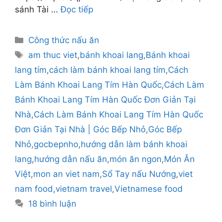
sánh Tài …
Đọc tiếp
Danh
Công thức nấu ăn
mục
Thẻ
am thuc viet
,
bánh khoai lang
,
Bánh khoai
lang tím
,
cách làm bánh khoai lang tím
,
Cách
Làm Bánh Khoai Lang Tím Hàn Quốc
,
Cách Làm
Bánh Khoai Lang Tím Hàn Quốc Đơn Giản Tại
Nhà
,
Cách Làm Bánh Khoai Lang Tím Hàn Quốc
Đơn Giản Tại Nhà | Góc Bếp Nhỏ
,
Góc Bếp
Nhỏ
,
gocbepnho
,
hướng dẫn làm bánh khoai
lang
,
hướng dẫn nấu ăn
,
món ăn ngon
,
Món Ăn
Việt
,
mon an viet nam
,
Sổ Tay nấu Nướng
,
viet
nam food
,
vietnam travel
,
Vietnamese food
18 bình luận