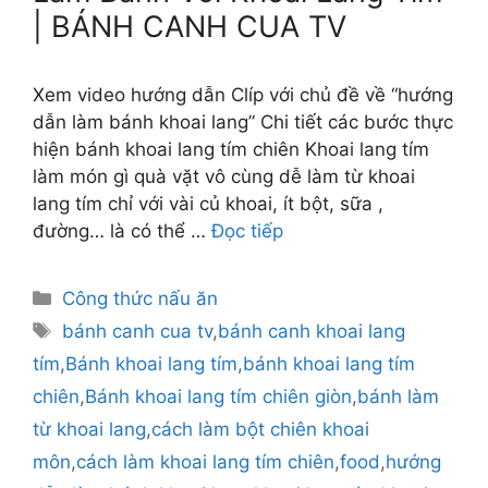
| BÁNH CANH CUA TV
Xem video hướng dẫn Clíp với chủ đề về “hướng
dẫn làm bánh khoai lang” Chi tiết các bước thực
hiện bánh khoai lang tím chiên Khoai lang tím
làm món gì quà vặt vô cùng dễ làm từ khoai
lang tím chỉ với vài củ khoai, ít bột, sữa ,
đường… là có thể …
Đọc tiếp
Danh
Công thức nấu ăn
mục
Thẻ
bánh canh cua tv
,
bánh canh khoai lang
tím
,
Bánh khoai lang tím
,
bánh khoai lang tím
chiên
,
Bánh khoai lang tím chiên giòn
,
bánh làm
từ khoai lang
,
cách làm bột chiên khoai
môn
,
cách làm khoai lang tím chiên
,
food
,
hướng