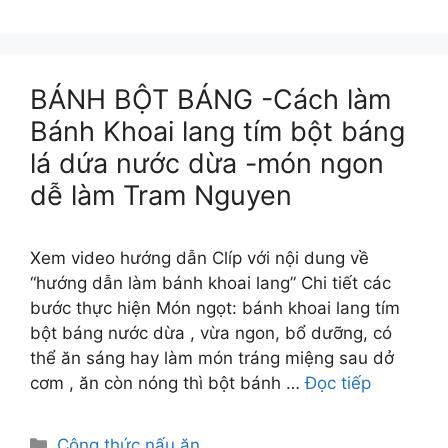
BÁNH BỘT BÁNG -Cách làm
Bánh Khoai lang tím bột báng
lá dứa nước dừa -món ngon
dễ làm Tram Nguyen
Xem video hướng dẫn Clíp với nội dung về
“hướng dẫn làm bánh khoai lang” Chi tiết các
bước thực hiện Món ngọt: bánh khoai lang tím
bột báng nước dừa , vừa ngon, bổ dưỡng, có
thể ăn sáng hay làm món tráng miệng sau dở
cơm , ăn còn nóng thì bột bánh …
Đọc tiếp
Danh
Công thức nấu ăn