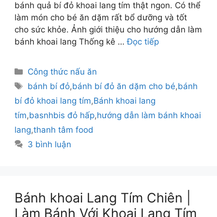
bánh quả bí đỏ khoai lang tím thật ngon. Có thể
làm món cho bé ăn dặm rất bổ dưỡng và tốt
cho sức khỏe. Ảnh giới thiệu cho hướng dẫn làm
bánh khoai lang Thống kê …
Đọc tiếp
Danh
Công thức nấu ăn
mục
Thẻ
bánh bí đỏ
,
bánh bí đỏ ăn dặm cho bé
,
bánh
bí đỏ khoai lang tím
,
Bánh khoai lang
tím
,
basnhbis đỏ hấp
,
hướng dẫn làm bánh khoai
lang
,
thanh tâm food
3 bình luận
Bánh khoai Lang Tím Chiên |
Làm Bánh Với Khoai Lang Tím