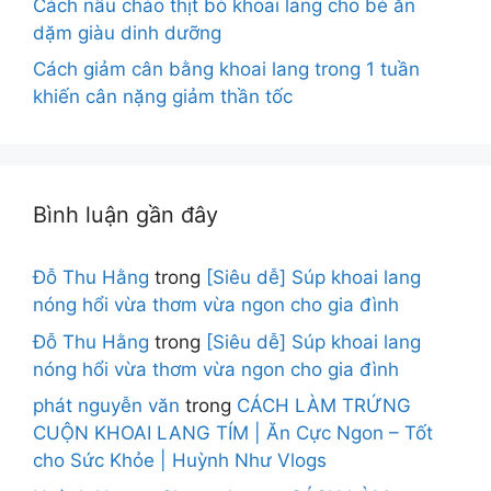
quốc
,
bánh khoai lang hàn quốc lilo
,
bánh khoai
lang lilo kitchen
,
bánh khoai lang nướng
,
Bánh
khoai lang tím
,
bánh khoai lang tím lilo
kitchen
,
bánh mì khoai lang
,
bánh mì khoai lang
hàn quốc
,
bánh mì khoai lang tím
,
cách nấu khoai
lang mật
,
how to make sweet potato
bread
,
korean sweet potato bread
,
Lilo
,
Lilo công
thức
,
Lilo Kitchen
,
Lilo Kitchen hướng dẫn
,
Lilo
Kitchen làm bánh
,
Lilo làm bánh
,
purple sweet
potato bread
,
sweet potato bread
,
sweet potato
recipe
22 bình luận