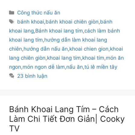
Danh
Công thức nấu ăn
mục
Thẻ
bánh khoai
,
bánh khoai chiên giòn
,
bánh
khoai lang
,
Bánh khoai lang tím
,
cách làm bánh
khoai lang tím
,
hướng dẫn làm khoai lang
chiên
,
hướng dẫn nấu ăn
,
khoai chien gion
,
khoai
lang chiên giòn
,
khoai lang tím
,
khoai tím
,
món ăn
ngon
,
món ngon dễ làm
,
nấu ăn
,
tú lê miền tây
23 bình luận
Bánh Khoai Lang Tím – Cách
Làm Chi Tiết Đơn Giản| Cooky
TV