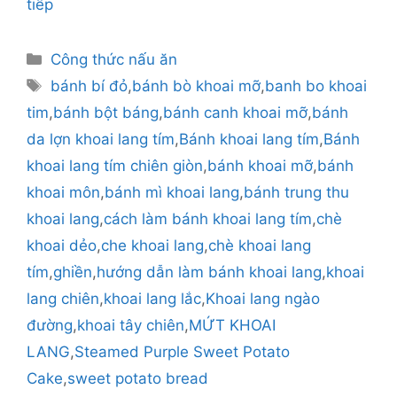
tiếp
Danh
Công thức nấu ăn
mục
Thẻ
bánh bí đỏ
,
bánh bò khoai mỡ
,
banh bo khoai
tim
,
bánh bột báng
,
bánh canh khoai mỡ
,
bánh
da lợn khoai lang tím
,
Bánh khoai lang tím
,
Bánh
khoai lang tím chiên giòn
,
bánh khoai mỡ
,
bánh
khoai môn
,
bánh mì khoai lang
,
bánh trung thu
khoai lang
,
cách làm bánh khoai lang tím
,
chè
khoai dẻo
,
che khoai lang
,
chè khoai lang
tím
,
ghiền
,
hướng dẫn làm bánh khoai lang
,
khoai
lang chiên
,
khoai lang lắc
,
Khoai lang ngào
đường
,
khoai tây chiên
,
MỨT KHOAI
LANG
,
Steamed Purple Sweet Potato
Cake
,
sweet potato bread