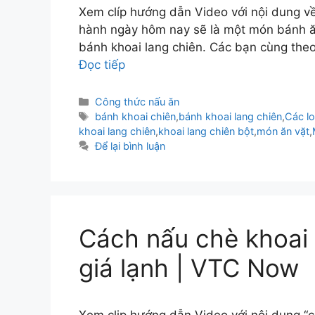
Xem clíp hướng dẫn Video với nội dung về
hành ngày hôm nay sẽ là một món bánh ăn
bánh khoai lang chiên. Các bạn cùng theo
Đọc tiếp
Danh
Công thức nấu ăn
mục
Thẻ
bánh khoai chiên
,
bánh khoai lang chiên
,
Các lo
khoai lang chiên
,
khoai lang chiên bột
,
món ăn vặt
,
Để lại bình luận
Cách nấu chè khoai 
giá lạnh | VTC Now
Xem clip hướng dẫn Video với nội dung “