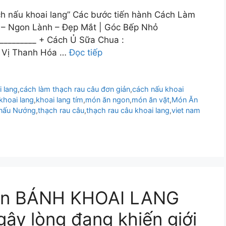
ách nấu khoai lang” Các bước tiến hành Cách Làm
 – Ngon Lành – Đẹp Mắt | Góc Bếp Nhỏ
_______ + Cách Ủ Sữa Chua :
n Vị Thanh Hóa …
Đọc tiếp
i lang
,
cách làm thạch rau câu đơn giản
,
cách nấu khoai
khoai lang
,
khoai lang tím
,
món ăn ngon
,
món ăn vặt
,
Món Ăn
 nấu Nướng
,
thạch rau câu
,
thạch rau câu khoai lang
,
viet nam
ón BÁNH KHOAI LANG
ậy lòng đang khiến giới