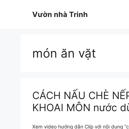
Chuyển
đến
Vườn nhà Trinh
nội
dung
món ăn vặt
CÁCH NẤU CHÈ NẾ
KHOAI MÔN nước d
Xem video hướng dẫn Clíp với nội dung “c