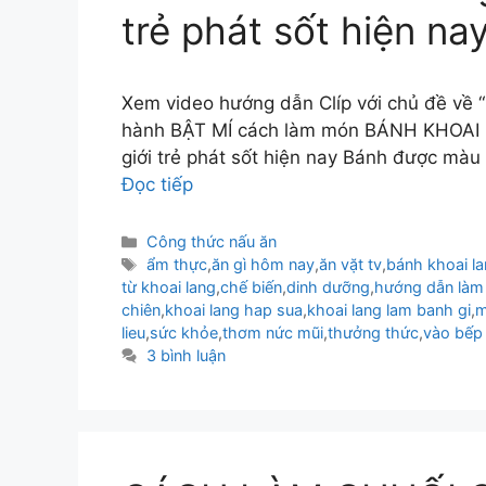
trẻ phát sốt hiện na
Xem video hướng dẫn Clíp với chủ đề về 
hành BẬT MÍ cách làm món BÁNH KHOAI 
giới trẻ phát sốt hiện nay Bánh được màu
Đọc tiếp
Danh
Công thức nấu ăn
mục
Thẻ
ẩm thực
,
ăn gì hôm nay
,
ăn vặt tv
,
bánh khoai l
từ khoai lang
,
chế biến
,
dinh dưỡng
,
hướng dẫn làm 
chiên
,
khoai lang hap sua
,
khoai lang lam banh gi
,
m
lieu
,
sức khỏe
,
thơm nức mũi
,
thưởng thức
,
vào bếp 
3 bình luận