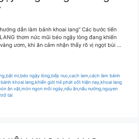
y
“hướng dẫn làm bánh khoai lang” Các bước tiến
LANG thơm nức mũi béo ngậy lòng đang khiến
 vàng ươm, khi ăn cảm nhận thấy rõ vị ngọt bùi …
ang
,
bật mí
,
béo ngậy lòng
,
bếp nuc
,
cach lam
,
cách làm bánh
bánh khoai lang
,
khiến giới trẻ phát sốt hiện nay
,
khoai lang
ón ăn vặt
,
món ngon mỗi ngày
,
nấu ăn
,
nấu nướng
,
nguyen
trổ tài