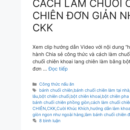
CÁCH LÀM CHUỐI 
CHIÊN ĐƠN GIẢN N
CKK
Xem clip hướng dẫn Video với nội dung “h
hành Chia sẻ công thức và cách làm chuối
chuối chiên khoai lang chiên làm bằng bột
đơn …
Đọc tiếp
Danh
Công thức nấu ăn
mục
Thẻ
bánh chuối chiên
,
bánh chuối chiên làm tại nhà
lâu
,
bột chiên chuối
,
bột chiên khoai
,
bột chiên pha
bánh chuối chiên phồng giòn
,
cách làm chuối chi
CHIÊN
,
CKK
,
Cười Khúc Khích
,
hướng dẫn làm khoai
giòn ngon như ngoài hàng
,
làm bánh chuối chiên đ
8 bình luận