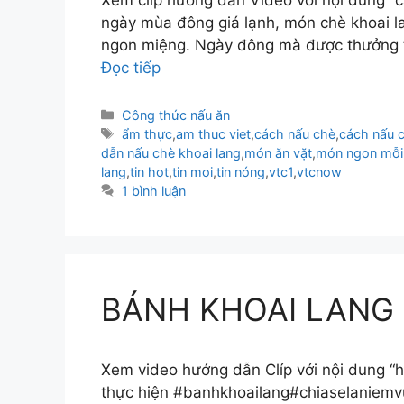
ngày mùa đông giá lạnh, món chè khoai l
ngon miệng. Ngày đông mà được thưởng th
Đọc tiếp
Danh
Công thức nấu ăn
mục
Thẻ
ẩm thực
,
am thuc viet
,
cách nấu chè
,
cách nấu c
dẫn nấu chè khoai lang
,
món ăn vặt
,
món ngon mỗi
lang
,
tin hot
,
tin moi
,
tin nóng
,
vtc1
,
vtcnow
1 bình luận
BÁNH KHOAI LANG
Xem video hướng dẫn Clíp với nội dung “h
thực hiện #banhkhoailang#chiaselaniemv