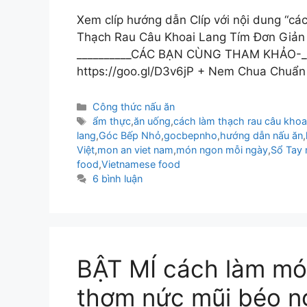
Xem clíp hướng dẫn Clíp với nội dung “c
Thạch Rau Câu Khoai Lang Tím Đơn Giản
__________CÁC BẠN CÙNG THAM KHẢO-___
https://goo.gl/D3v6jP + Nem Chua Chuẩ
Danh
Công thức nấu ăn
mục
Thẻ
ẩm thực
,
ăn uống
,
cách làm thạch rau câu khoa
lang
,
Góc Bếp Nhỏ
,
gocbepnho
,
hướng dẫn nấu ăn
,
Việt
,
mon an viet nam
,
món ngon mỗi ngày
,
Sổ Tay
food
,
Vietnamese food
6 bình luận
BẬT MÍ cách làm m
thơm nức mũi béo ng