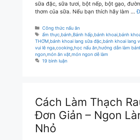
sữa đặc, sữa tươi, bột nếp, bột gạo, đườn
thơm của sữa. Nếu bạn thích hãy làm …
Đ
Danh
Công thức nấu ăn
mục
Thẻ
ẩm thực
,
bánh
,
Bánh hấp
,
bánh khoai
,
bánh khoa
THƠM
,
bánh khoai lang sữa đặc
,
bánh khoai lang 
vui lê nga
,
cooking
,
học nấu ăn
,
hướng dẫn làm bánh
ngon
,
món ăn vặt
,
món ngon dễ làm
19 bình luận
Cách Làm Thạch Ra
Đơn Giản – Ngon Là
Nhỏ