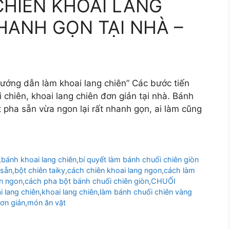
CHIÊN KHOAI LANG
HANH GỌN TẠI NHÀ –
ướng dẫn làm khoai lang chiên” Các bước tiến
 chiên, khoai lang chiên đơn giản tại nhà. Bánh
 pha sẵn vừa ngon lại rất nhanh gọn, ai làm cũng
,
bánh khoai lang chiên
,
bí quyết làm bánh chuối chiên giòn
 sẵn
,
bột chiên taiky
,
cách chiên khoai lang ngon
,
cách làm
ên ngon
,
cách pha bột bánh chuối chiên giòn
,
CHUỐI
 lang chiên
,
khoai lang chiên
,
làm bánh chuối chiên vàng
ơn giản
,
món ăn vặt