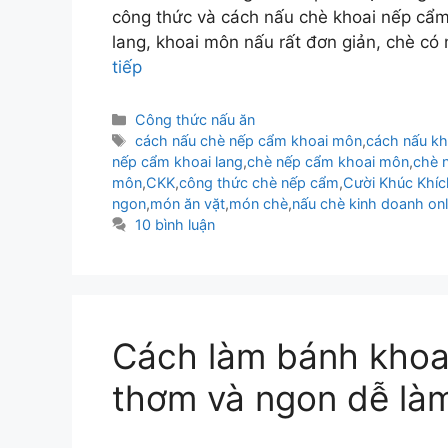
công thức và cách nấu chè khoai nếp cẩ
lang, khoai môn nấu rất đơn giản, chè c
tiếp
Danh
Công thức nấu ăn
mục
Thẻ
cách nấu chè nếp cẩm khoai môn
,
cách nấu kh
nếp cẩm khoai lang
,
chè nếp cẩm khoai môn
,
chè 
môn
,
CKK
,
công thức chè nếp cẩm
,
Cười Khúc Khíc
ngon
,
món ăn vặt
,
món chè
,
nấu chè kinh doanh onl
10 bình luận
Cách làm bánh khoai
thơm và ngon dễ làm