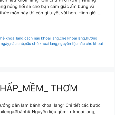
ang nóng hổi sẽ cho bạn cảm giác ấm bụng và
ức món này thì còn gì tuyệt vời hơn. Hình giới …
hè khoai lang
,
cách nấu khoai lang
,
che khoai lang
,
hướng
 ngày
,
nấu chè
,
nấu chè khoai lang
,
nguyên liệu nấu chè khoai
 HẤP_MỀM_ THƠM
ướng dẫn làm bánh khoai lang” Chi tiết các bước
uilenga#bánh# Nguyên liệu gồm: + khoai lang,