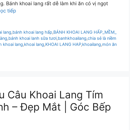
g. Bánh khoai lang rất dễ làm khi ăn có vị ngọt
ọc tiếp
i lang
,
bánh khoai lang hấp
,
BÁNH KHOAI LANG HẤP_MỀM_
vàng
,
bánh khoai lanh sữa tươi
,
banhkhoailang
,
chia sẻ là niềm
 khoai lang
,
khoai lang
,
KHOAI LANG HAP
,
khoailang
,
món ăn
u Câu Khoai Lang Tím
nh – Đẹp Mắt | Góc Bếp