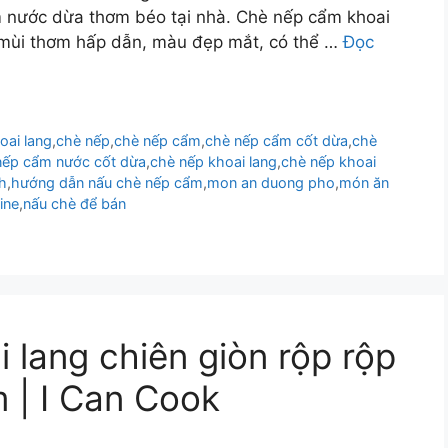
m nước dừa thơm béo tại nhà. Chè nếp cẩm khoai
ó mùi thơm hấp dẫn, màu đẹp mắt, có thể …
Đọc
oai lang
,
chè nếp
,
chè nếp cẩm
,
chè nếp cẩm cốt dừa
,
chè
nếp cẩm nước cốt dừa
,
chè nếp khoai lang
,
chè nếp khoai
h
,
hướng dẫn nấu chè nếp cẩm
,
mon an duong pho
,
món ăn
ine
,
nấu chè để bán
 lang chiên giòn rộp rộp
 | I Can Cook