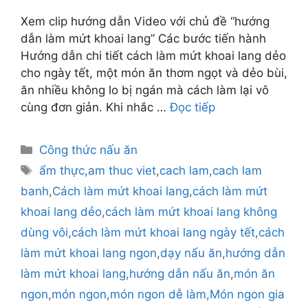
Xem clip hướng dẫn Video với chủ đề “hướng
dẫn làm mứt khoai lang” Các bước tiến hành
Hướng dẫn chi tiết cách làm mứt khoai lang dẻo
cho ngày tết, một món ăn thơm ngọt và dẻo bùi,
ăn nhiều không lo bị ngán mà cách làm lại vô
cùng đơn giản. Khi nhắc …
Đọc tiếp
Danh
Công thức nấu ăn
mục
Thẻ
ẩm thực
,
am thuc viet
,
cach lam
,
cach lam
banh
,
Cách làm mứt khoai lang
,
cách làm mứt
khoai lang dẻo
,
cách làm mứt khoai lang không
dùng vôi
,
cách làm mứt khoai lang ngày tết
,
cách
làm mứt khoai lang ngon
,
dạy nấu ăn
,
hướng dẫn
làm mứt khoai lang
,
hướng dẫn nấu ăn
,
món ăn
ngon
,
món ngon
,
món ngon dễ làm
,
Món ngon gia