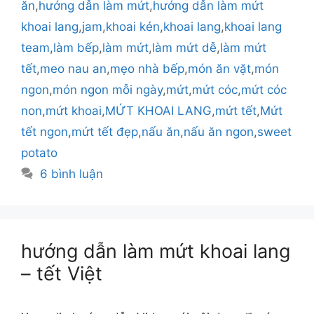
ăn
,
hướng dẫn làm mứt
,
hướng dẫn làm mứt
khoai lang
,
jam
,
khoai kén
,
khoai lang
,
khoai lang
team
,
làm bếp
,
làm mứt
,
làm mứt dễ
,
làm mứt
tết
,
meo nau an
,
mẹo nhà bếp
,
món ăn vặt
,
món
ngon
,
món ngon mỗi ngày
,
mứt
,
mứt cóc
,
mứt cóc
non
,
mứt khoai
,
MỨT KHOAI LANG
,
mứt tết
,
Mứt
tết ngon
,
mứt tết đẹp
,
nấu ăn
,
nấu ăn ngon
,
sweet
potato
6 bình luận
hướng dẫn làm mứt khoai lang
– tết Việt