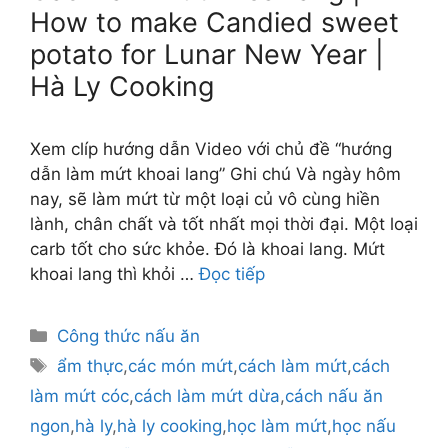
How to make Candied sweet
potato for Lunar New Year |
Hà Ly Cooking
Xem clíp hướng dẫn Video với chủ đề “hướng
dẫn làm mứt khoai lang” Ghi chú Và ngày hôm
nay, sẽ làm mứt từ một loại củ vô cùng hiền
lành, chân chất và tốt nhất mọi thời đại. Một loại
carb tốt cho sức khỏe. Đó là khoai lang. Mứt
khoai lang thì khỏi …
Đọc tiếp
Danh
Công thức nấu ăn
mục
Thẻ
ẩm thực
,
các món mứt
,
cách làm mứt
,
cách
làm mứt cóc
,
cách làm mứt dừa
,
cách nấu ăn
ngon
,
hà ly
,
hà ly cooking
,
học làm mứt
,
học nấu