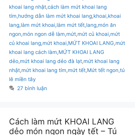
khoai lang nhật
,
cách làm mứt khoai lang
tím
,
hướng dẫn làm mứt khoai lang
,
khoai
,
khoai
lang
,
làm mứt khoai
,
làm mứt tết
,
lang
,
món ăn
ngon
,
món ngon dễ làm
,
mứt
,
mứt củ khoai
,
mứt
củ khoai lang
,
mứt khoai
,
MỨT KHOAI LANG
,
mứt
khoai lang cách làm
,
MỨT KHOAI LANG
dẻo
,
mứt khoai lang dẻo đà lạt
,
mứt khoai lang
nhật
,
mứt khoai lang tím
,
mứt tết
,
Mứt tết ngon
,
tú
lê miền tây
27 bình luận
Cách làm mứt KHOAI LANG
dẻo món ngon ngày tết – Tú