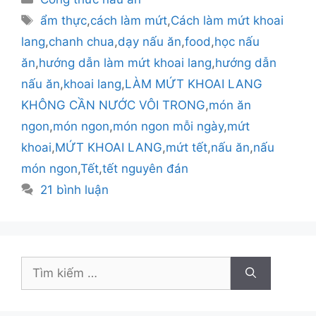
mục
Thẻ
ẩm thực
,
cách làm mứt
,
Cách làm mứt khoai
lang
,
chanh chua
,
dạy nấu ăn
,
food
,
học nấu
ăn
,
hướng dẫn làm mứt khoai lang
,
hướng dẫn
nấu ăn
,
khoai lang
,
LÀM MỨT KHOAI LANG
KHÔNG CẦN NƯỚC VÔI TRONG
,
món ăn
ngon
,
món ngon
,
món ngon mỗi ngày
,
mứt
khoai
,
MỨT KHOAI LANG
,
mứt tết
,
nấu ăn
,
nấu
món ngon
,
Tết
,
tết nguyên đán
21 bình luận
Tìm
kiếm
cho: