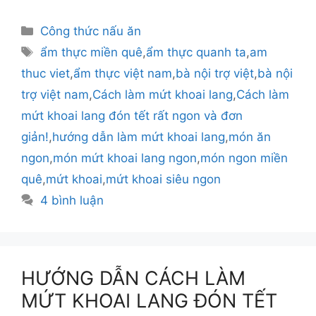
Danh
Công thức nấu ăn
mục
Thẻ
ẩm thực miền quê
,
ẩm thực quanh ta
,
am
thuc viet
,
ẩm thực việt nam
,
bà nội trợ việt
,
bà nội
trợ việt nam
,
Cách làm mứt khoai lang
,
Cách làm
mứt khoai lang đón tết rất ngon và đơn
giản!
,
hướng dẫn làm mứt khoai lang
,
món ăn
ngon
,
món mứt khoai lang ngon
,
món ngon miền
quê
,
mứt khoai
,
mứt khoai siêu ngon
4 bình luận
HƯỚNG DẪN CÁCH LÀM
MỨT KHOAI LANG ĐÓN TẾT