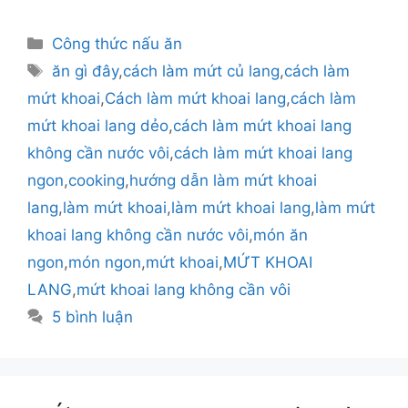
Danh
Công thức nấu ăn
mục
Thẻ
ăn gì đây
,
cách làm mứt củ lang
,
cách làm
mứt khoai
,
Cách làm mứt khoai lang
,
cách làm
mứt khoai lang dẻo
,
cách làm mứt khoai lang
không cần nước vôi
,
cách làm mứt khoai lang
ngon
,
cooking
,
hướng dẫn làm mứt khoai
lang
,
làm mứt khoai
,
làm mứt khoai lang
,
làm mứt
khoai lang không cần nước vôi
,
món ăn
ngon
,
món ngon
,
mứt khoai
,
MỨT KHOAI
LANG
,
mứt khoai lang không cần vôi
5 bình luận