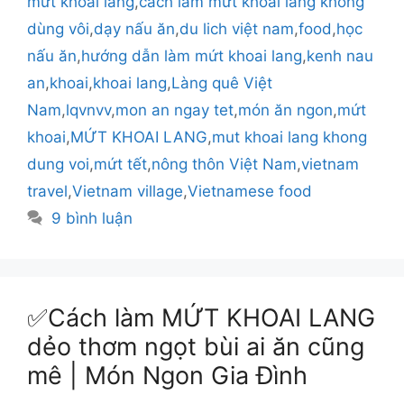
mứt khoai lang
,
cách làm mứt khoai lang không
dùng vôi
,
dạy nấu ăn
,
du lich việt nam
,
food
,
học
nấu ăn
,
hướng dẫn làm mứt khoai lang
,
kenh nau
an
,
khoai
,
khoai lang
,
Làng quê Việt
Nam
,
lqvnvv
,
mon an ngay tet
,
món ăn ngon
,
mứt
khoai
,
MỨT KHOAI LANG
,
mut khoai lang khong
dung voi
,
mứt tết
,
nông thôn Việt Nam
,
vietnam
travel
,
Vietnam village
,
Vietnamese food
9 bình luận
✅Cách làm MỨT KHOAI LANG
dẻo thơm ngọt bùi ai ăn cũng
mê | Món Ngon Gia Đình