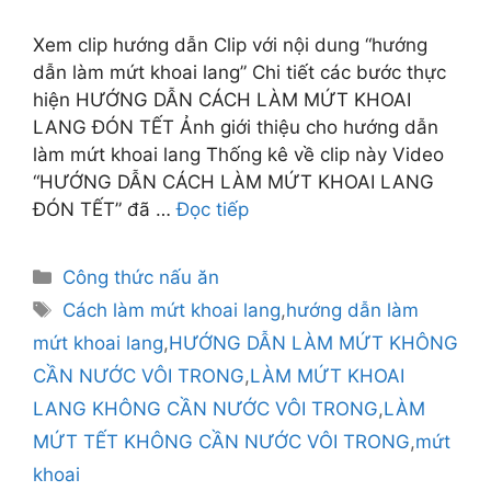
Xem clip hướng dẫn Clip với nội dung “hướng
dẫn làm mứt khoai lang” Chi tiết các bước thực
hiện HƯỚNG DẪN CÁCH LÀM MỨT KHOAI
LANG ĐÓN TẾT Ảnh giới thiệu cho hướng dẫn
làm mứt khoai lang Thống kê về clip này Video
“HƯỚNG DẪN CÁCH LÀM MỨT KHOAI LANG
ĐÓN TẾT” đã …
Đọc tiếp
Danh
Công thức nấu ăn
mục
Thẻ
Cách làm mứt khoai lang
,
hướng dẫn làm
mứt khoai lang
,
HƯỚNG DẪN LÀM MỨT KHÔNG
CẦN NƯỚC VÔI TRONG
,
LÀM MỨT KHOAI
LANG KHÔNG CẦN NƯỚC VÔI TRONG
,
LÀM
MỨT TẾT KHÔNG CẦN NƯỚC VÔI TRONG
,
mứt
khoai