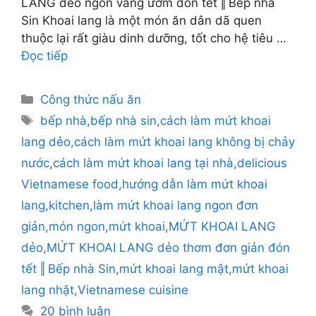
LANG dẻo ngon vàng ươm đón tết ‖ Bếp nhà
Sin Khoai lang là một món ăn dân dã quen
thuộc lại rất giàu dinh dưỡng, tốt cho hệ tiêu …
Đọc tiếp
Danh
Công thức nấu ăn
mục
Thẻ
bếp nhà
,
bếp nhà sin
,
cách làm mứt khoai
lang dẻo
,
cách làm mứt khoai lang không bị chảy
nước
,
cách làm mứt khoai lang tại nhà
,
delicious
Vietnamese food
,
hướng dẫn làm mứt khoai
lang
,
kitchen
,
làm mứt khoai lang ngon đơn
giản
,
món ngon
,
mứt khoai
,
MỨT KHOAI LANG
dẻo
,
MỨT KHOAI LANG dẻo thơm đơn giản đón
tết ‖ Bếp nhà Sin
,
mứt khoai lang mật
,
mứt khoai
lang nhật
,
Vietnamese cuisine
20 bình luận