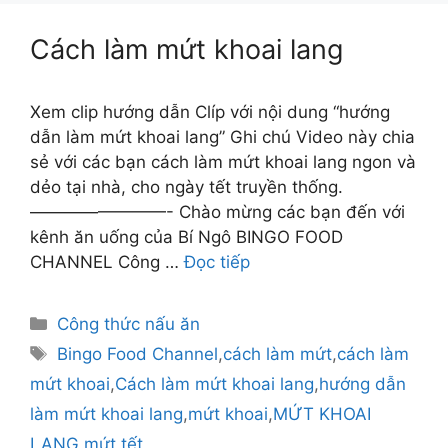
Cách làm mứt khoai lang
Xem clip hướng dẫn Clíp với nội dung “hướng
dẫn làm mứt khoai lang” Ghi chú Video này chia
sẻ với các bạn cách làm mứt khoai lang ngon và
dẻo tại nhà, cho ngày tết truyền thống.
————————- Chào mừng các bạn đến với
kênh ăn uống của Bí Ngô BINGO FOOD
CHANNEL Công …
Đọc tiếp
Danh
Công thức nấu ăn
mục
Thẻ
Bingo Food Channel
,
cách làm mứt
,
cách làm
mứt khoai
,
Cách làm mứt khoai lang
,
hướng dẫn
làm mứt khoai lang
,
mứt khoai
,
MỨT KHOAI
LANG
,
mứt tết