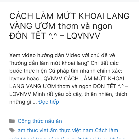
CÁCH LÀM MỨT KHOAI LANG
VÀNG ƯƠM thơm và ngon
ĐÓN TẾT ^.^ – LQVNVV
Xem video hướng dẫn Video với chủ đề về
“hướng dẫn làm mứt khoai lang” Chi tiết các
bước thực hiện Cú pháp tìm nhanh chính xác:
lqvnvv hoặc LQVNVV CÁCH LÀM MỨT KHOAI
LANG VÀNG ƯƠM thơm và ngon ĐÓN TẾT ^.^ –
LQVNVV Mình rất yêu cỏ cây, thiên nhiên, thích
những gì …
Đọc tiếp
Danh
Công thức nấu ăn
mục
Thẻ
am thuc viet
,
ẩm thực việt nam
,
Cách làm