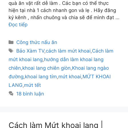
quà ăn vặt rất dễ làm . Các bạn có thể thực
hiện tại nhà 1 cách nhanh gon và lẹ . Hãy đăng
ký kênh , nhấn chuông và chia sẽ để mình đạt …
Đọc tiếp
Danh
Công thức nấu ăn
mục
Thẻ
Bảo Xàm TV
,
cách làm mứt khoai
,
Cách làm
mứt khoai lang
,
hướng dẫn làm khoai lang
chiên
,
khoai lang chiên giòn
,
Khoai lang ngào
đường
,
khoai lang tím
,
mứt khoai
,
MỨT KHOAI
LANG
,
mứt tết
18 bình luận
Cách làm Mứt khoai lang |