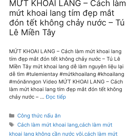
MỨT KHOAI LANG – Cách làm
mứt khoai lang tím đẹp mắt
đón tết không chảy nước – Tú
Lê Miền Tây
MỨT KHOAI LANG – Cách làm mứt khoai lang
tím đẹp mắt đón tết không chảy nước – Tú Lê
Miền Tây mứt khoai lang dễ làm nguyên liệu lại
dễ tìm #tulemientay #mứtkhoailang #khoailang
#mónănngon Video MỨT KHOAI LANG – Cách
làm mứt khoai lang tím đẹp mắt đón tết không
chảy nước – …
Đọc tiếp
Danh
Công thức nấu ăn
mục
Thẻ
Cách làm mứt khoai lang
,
cách làm mứt
khoai lang không cần nước vôi
,
cách làm mứt