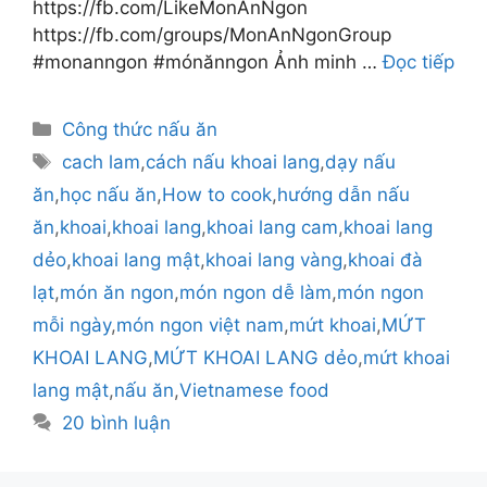
https://fb.com/LikeMonAnNgon
https://fb.com/groups/MonAnNgonGroup
#monanngon #mónănngon Ảnh minh …
Đọc tiếp
Danh
Công thức nấu ăn
mục
Thẻ
cach lam
,
cách nấu khoai lang
,
dạy nấu
ăn
,
học nấu ăn
,
How to cook
,
hướng dẫn nấu
ăn
,
khoai
,
khoai lang
,
khoai lang cam
,
khoai lang
dẻo
,
khoai lang mật
,
khoai lang vàng
,
khoai đà
lạt
,
món ăn ngon
,
món ngon dễ làm
,
món ngon
mỗi ngày
,
món ngon việt nam
,
mứt khoai
,
MỨT
KHOAI LANG
,
MỨT KHOAI LANG dẻo
,
mứt khoai
lang mật
,
nấu ăn
,
Vietnamese food
20 bình luận