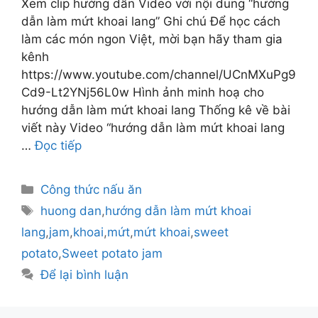
Xem clip hướng dẫn Video với nội dung “hướng
dẫn làm mứt khoai lang” Ghi chú Để học cách
làm các món ngon Việt, mời bạn hãy tham gia
kênh
https://www.youtube.com/channel/UCnMXuPg9
Cd9-Lt2YNj56L0w Hình ảnh minh hoạ cho
hướng dẫn làm mứt khoai lang Thống kê về bài
viết này Video “hướng dẫn làm mứt khoai lang
…
Đọc tiếp
Danh
Công thức nấu ăn
mục
Thẻ
huong dan
,
hướng dẫn làm mứt khoai
lang
,
jam
,
khoai
,
mứt
,
mứt khoai
,
sweet
potato
,
Sweet potato jam
Để lại bình luận