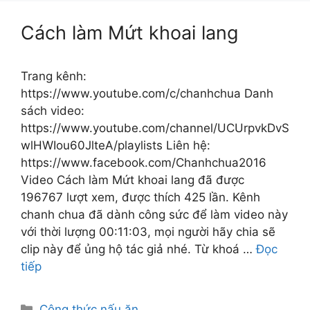
Cách làm Mứt khoai lang
Trang kênh:
https://www.youtube.com/c/chanhchua Danh
sách video:
https://www.youtube.com/channel/UCUrpvkDvS
wlHWIou60JlteA/playlists Liên hệ:
https://www.facebook.com/Chanhchua2016
Video Cách làm Mứt khoai lang đã được
196767 lượt xem, được thích 425 lần. Kênh
chanh chua đã dành công sức để làm video này
với thời lượng 00:11:03, mọi người hãy chia sẽ
clip này để ủng hộ tác giả nhé. Từ khoá …
Đọc
tiếp
Danh
Công thức nấu ăn