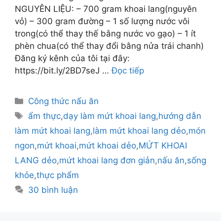
NGUYÊN LIỆU: – 700 gram khoai lang(nguyên
vỏ) – 300 gram đường – 1 số lượng nước vôi
trong(có thể thay thế bằng nước vo gạo) – 1 ít
phèn chua(có thể thay đổi bằng nửa trái chanh)
Đăng ký kênh của tôi tại đây:
https://bit.ly/2BD7seJ …
Đọc tiếp
Danh
Công thức nấu ăn
mục
Thẻ
ẩm thực
,
dạy làm mứt khoai lang
,
hướng dẫn
làm mứt khoai lang
,
làm mứt khoai lang dẻo
,
món
ngon
,
mứt khoai
,
mứt khoai dẻo
,
MỨT KHOAI
LANG dẻo
,
mứt khoai lang đơn giản
,
nấu ăn
,
sống
khỏe
,
thực phẩm
30 bình luận