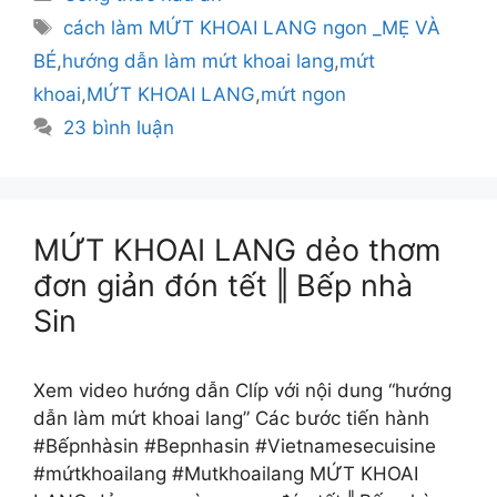
mục
Thẻ
cách làm MỨT KHOAI LANG ngon _MẸ VÀ
BÉ
,
hướng dẫn làm mứt khoai lang
,
mứt
khoai
,
MỨT KHOAI LANG
,
mứt ngon
23 bình luận
MỨT KHOAI LANG dẻo thơm
đơn giản đón tết ‖ Bếp nhà
Sin
Xem video hướng dẫn Clíp với nội dung “hướng
dẫn làm mứt khoai lang” Các bước tiến hành
#Bếpnhàsin #Bepnhasin #Vietnamesecuisine
#mứtkhoailang #Mutkhoailang MỨT KHOAI