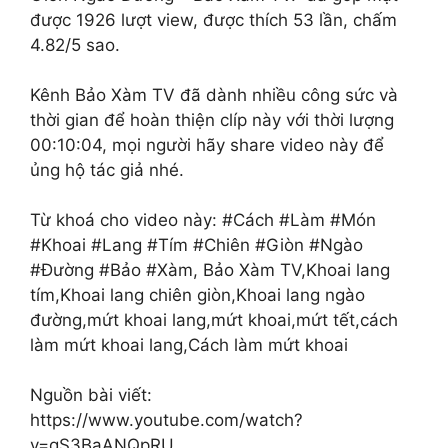
được 1926 lượt view, được thích 53 lần, chấm
4.82/5 sao.
Kênh Bảo Xàm TV đã dành nhiều công sức và
thời gian để hoàn thiện clíp này với thời lượng
00:10:04, mọi người hãy share video này để
ủng hộ tác giả nhé.
Từ khoá cho video này: #Cách #Làm #Món
#Khoai #Lang #Tím #Chiên #Giòn #Ngào
#Đường #Bảo #Xàm, Bảo Xàm TV,Khoai lang
tím,Khoai lang chiên giòn,Khoai lang ngào
đường,mứt khoai lang,mứt khoai,mứt tết,cách
làm mứt khoai lang,Cách làm mứt khoai
Nguồn bài viết:
https://www.youtube.com/watch?
v=qS3BaANQpRU