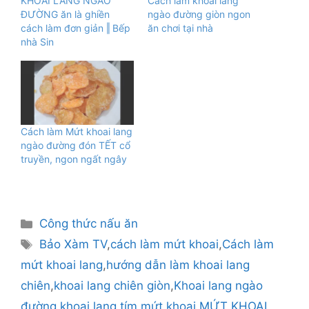
KHOAI LANG NGÀO
Cách làm khoai lang
ĐƯỜNG ăn là ghiền
ngào đường giòn ngon
cách làm đơn giản ‖ Bếp
ăn chơi tại nhà
nhà Sin
Cách làm Mứt khoai lang
ngào đường đón TẾT cổ
truyền, ngon ngất ngây
Danh
Công thức nấu ăn
mục
Thẻ
Bảo Xàm TV
,
cách làm mứt khoai
,
Cách làm
mứt khoai lang
,
hướng dẫn làm khoai lang
chiên
,
khoai lang chiên giòn
,
Khoai lang ngào
đường
,
khoai lang tím
,
mứt khoai
,
MỨT KHOAI