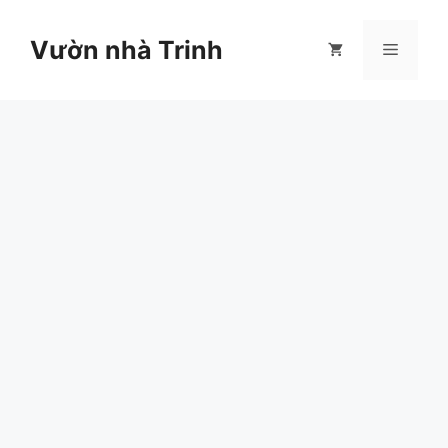
Chuyển
đến
Vườn nhà Trinh
Menu
nội
dung