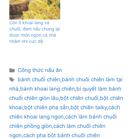
Còn ít khoai lang và
chuối, đem nấu chung lại
được món ngon cả nhà
nhâm nhi cực đã
Danh
Công thức nấu ăn
mục
Thẻ
bánh chuối chiên
,
bánh chuối chiên làm tại
nhà
,
bánh khoai lang chiên
,
bí quyết làm bánh
chuối chiên giòn lâu
,
bột chiên chuối
,
bột chiên
khoai
,
bột chiên pha sẵn
,
bột chiên taiky
,
cách
chiên khoai lang ngon
,
cách làm bánh chuối
chiên phồng giòn
,
cách làm chuối chiên
ngon
,
cách pha bột bánh chuối chiên