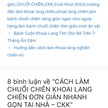
giòn
,
CHUỐI CHIÊN
,
CKK
,
Cười Khúc Khích
,
hướng
dẫn làm khoai lang chiên
,
khoai lang chiên
,
làm
bánh chuối chiên vàng giòn ngon như ngoài
hàng
,
làm bánh chuối chiên đơn giản
,
món ăn vặt
Bánh Cuộn Khoai Lang Tím Cho Bé Trên 7
Tháng Ăn Dặm
Hướng dẫn cách làm Khoai lang nghiền
chiên xù
8 bình luận về “CÁCH LÀM
CHUỐI CHIÊN KHOAI LANG
CHIÊN ĐƠN GIẢN NHANH
GỌN TẠI NHÀ – CKK”