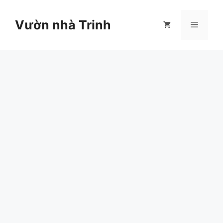
Chuyển
đến
Vườn nhà Trinh
Menu
nội
dung