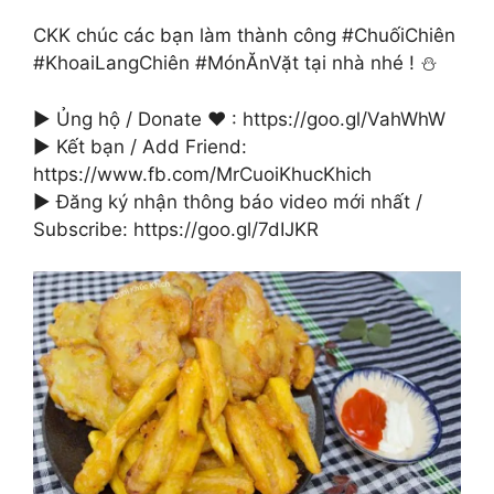
CKK chúc các bạn làm thành công #ChuốiChiên
#KhoaiLangChiên #MónĂnVặt tại nhà nhé ! ⛄
► Ủng hộ / Donate ❤ : https://goo.gl/VahWhW
► Kết bạn / Add Friend:
https://www.fb.com/MrCuoiKhucKhich
► Đăng ký nhận thông báo video mới nhất /
Subscribe: https://goo.gl/7dIJKR