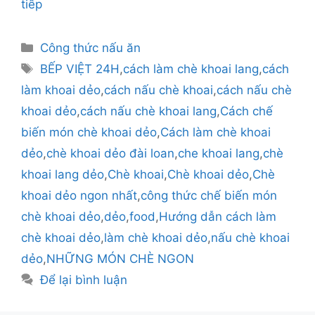
tiếp
Danh
Công thức nấu ăn
mục
Thẻ
BẾP VIỆT 24H
,
cách làm chè khoai lang
,
cách
làm khoai dẻo
,
cách nấu chè khoai
,
cách nấu chè
khoai dẻo
,
cách nấu chè khoai lang
,
Cách chế
biến món chè khoai dẻo
,
Cách làm chè khoai
dẻo
,
chè khoai dẻo đài loan
,
che khoai lang
,
chè
khoai lang dẻo
,
Chè khoai
,
Chè khoai dẻo
,
Chè
khoai dẻo ngon nhất
,
công thức chế biến món
chè khoai dẻo
,
dẻo
,
food
,
Hướng dẫn cách làm
chè khoai dẻo
,
làm chè khoai dẻo
,
nấu chè khoai
dẻo
,
NHỮNG MÓN CHÈ NGON
Để lại bình luận