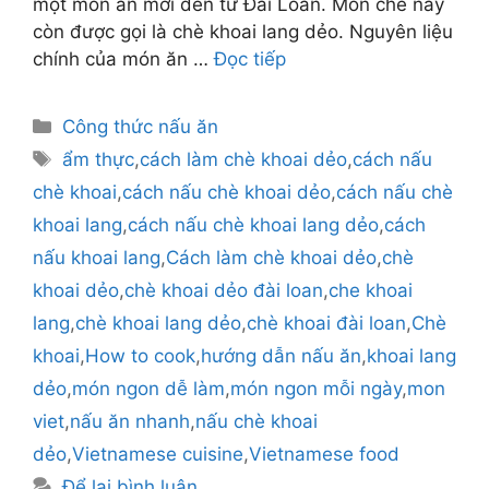
một món ăn mới đến từ Đài Loan. Món chè này
còn được gọi là chè khoai lang dẻo. Nguyên liệu
chính của món ăn …
Đọc tiếp
Danh
Công thức nấu ăn
mục
Thẻ
ẩm thực
,
cách làm chè khoai dẻo
,
cách nấu
chè khoai
,
cách nấu chè khoai dẻo
,
cách nấu chè
khoai lang
,
cách nấu chè khoai lang dẻo
,
cách
nấu khoai lang
,
Cách làm chè khoai dẻo
,
chè
khoai dẻo
,
chè khoai dẻo đài loan
,
che khoai
lang
,
chè khoai lang dẻo
,
chè khoai đài loan
,
Chè
khoai
,
How to cook
,
hướng dẫn nấu ăn
,
khoai lang
dẻo
,
món ngon dễ làm
,
món ngon mỗi ngày
,
mon
viet
,
nấu ăn nhanh
,
nấu chè khoai
dẻo
,
Vietnamese cuisine
,
Vietnamese food
Để lại bình luận