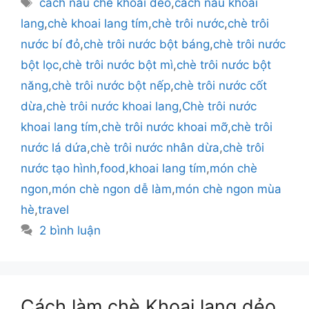
Thẻ
cách nấu chè khoai dẻo
,
cách nấu khoai
lang
,
chè khoai lang tím
,
chè trôi nước
,
chè trôi
nước bí đỏ
,
chè trôi nước bột báng
,
chè trôi nước
bột lọc
,
chè trôi nước bột mì
,
chè trôi nước bột
năng
,
chè trôi nước bột nếp
,
chè trôi nước cốt
dừa
,
chè trôi nước khoai lang
,
Chè trôi nước
khoai lang tím
,
chè trôi nước khoai mỡ
,
chè trôi
nước lá dứa
,
chè trôi nước nhân dừa
,
chè trôi
nước tạo hình
,
food
,
khoai lang tím
,
món chè
ngon
,
món chè ngon dễ làm
,
món chè ngon mùa
hè
,
travel
2 bình luận
Cách làm chè Khoai lang dẻo