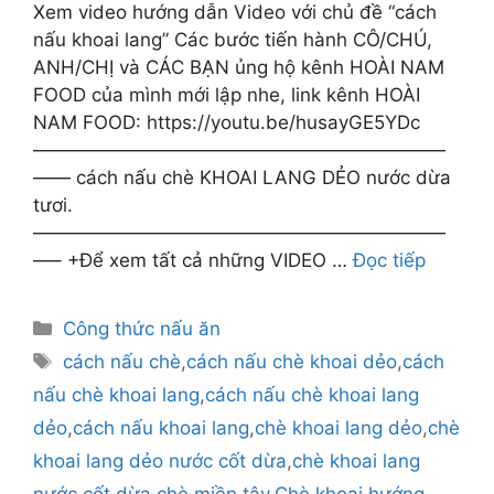
Xem video hướng dẫn Video với chủ đề “cách
nấu khoai lang” Các bước tiến hành CÔ/CHÚ,
ANH/CHỊ và CÁC BẠN ủng hộ kênh HOÀI NAM
FOOD của mình mới lập nhe, link kênh HOÀI
NAM FOOD: https://youtu.be/husayGE5YDc
——————————————————————
—— cách nấu chè KHOAI LANG DẺO nước dừa
tươi.
——————————————————————
—– +Để xem tất cả những VIDEO …
Đọc tiếp
Danh
Công thức nấu ăn
mục
Thẻ
cách nấu chè
,
cách nấu chè khoai dẻo
,
cách
nấu chè khoai lang
,
cách nấu chè khoai lang
dẻo
,
cách nấu khoai lang
,
chè khoai lang dẻo
,
chè
khoai lang dẻo nước cốt dừa
,
chè khoai lang