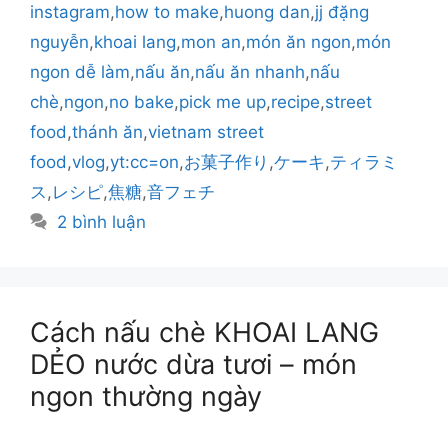
instagram
,
how to make
,
huong dan
,
jj đặng
nguyễn
,
khoai lang
,
mon an
,
món ăn ngon
,
món
ngon dễ làm
,
nấu ăn
,
nấu ăn nhanh
,
nấu
chè
,
ngon
,
no bake
,
pick me up
,
recipe
,
street
food
,
thánh ăn
,
vietnam street
food
,
vlog
,
yt:cc=on
,
お菓子作り
,
ケーキ
,
ティラミ
ス
,
レシピ
,
焦糖
,
音フェチ
2 bình luận
Cách nấu chè KHOAI LANG
DẺO nước dừa tươi – món
ngon thường ngày