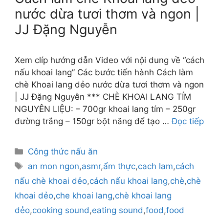
nước dừa tươi thơm và ngon |
JJ Đặng Nguyễn
Xem clíp hướng dẫn Video với nội dung về “cách
nấu khoai lang” Các bước tiến hành Cách làm
chè Khoai lang dẻo nước dừa tươi thơm và ngon
| JJ Đặng Nguyễn *** CHÈ KHOAI LANG TÍM
NGUYÊN LIỆU: – 700gr khoai lang tím – 250gr
đường trắng – 150gr bột năng để tạo …
Đọc tiếp
Danh
Công thức nấu ăn
mục
Thẻ
an mon ngon
,
asmr
,
ẩm thực
,
cach lam
,
cách
nấu chè khoai dẻo
,
cách nấu khoai lang
,
chè
,
chè
khoai dẻo
,
che khoai lang
,
chè khoai lang
dẻo
,
cooking sound
,
eating sound
,
food
,
food