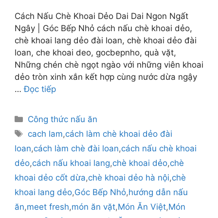
Cách Nấu Chè Khoai Dẻo Dai Dai Ngon Ngất
Ngây | Góc Bếp Nhỏ cách nấu chè khoai dẻo,
chè khoai lang dẻo đài loan, chè khoai dẻo đài
loan, che khoai deo, gocbepnho, quà vặt,
Những chén chè ngọt ngào với những viên khoai
dẻo tròn xinh xắn kết hợp cùng nước dừa ngậy
…
Đọc tiếp
Danh
Công thức nấu ăn
mục
Thẻ
cach lam
,
cách làm chè khoai dẻo đài
loan
,
cách làm chè đài loan
,
cách nấu chè khoai
dẻo
,
cách nấu khoai lang
,
chè khoai dẻo
,
chè
khoai dẻo cốt dừa
,
chè khoai dẻo hà nội
,
chè
khoai lang dẻo
,
Góc Bếp Nhỏ
,
hướng dẫn nấu
ăn
,
meet fresh
,
món ăn vặt
,
Món Ăn Việt
,
Món