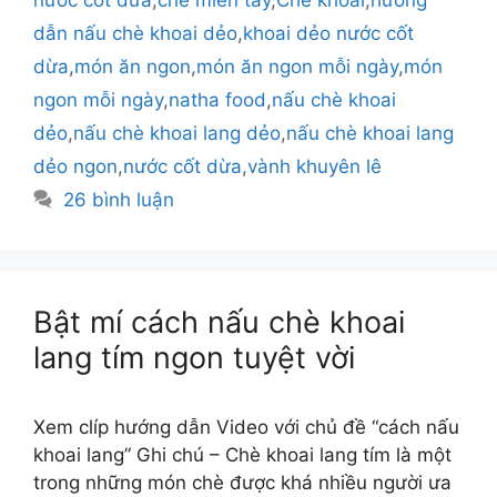
nước cốt dừa
,
chè miền tây
,
Chè khoai
,
hướng
dẫn nấu chè khoai dẻo
,
khoai dẻo nước cốt
dừa
,
món ăn ngon
,
món ăn ngon mỗi ngày
,
món
ngon mỗi ngày
,
natha food
,
nấu chè khoai
dẻo
,
nấu chè khoai lang dẻo
,
nấu chè khoai lang
dẻo ngon
,
nước cốt dừa
,
vành khuyên lê
26 bình luận
Bật mí cách nấu chè khoai
lang tím ngon tuyệt vời
Xem clíp hướng dẫn Video với chủ đề “cách nấu
khoai lang” Ghi chú – Chè khoai lang tím là một
trong những món chè được khá nhiều người ưa