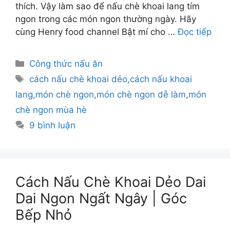
thích. Vậy làm sao để nấu chè khoai lang tím
ngon trong các món ngon thường ngày. Hãy
cùng Henry food channel Bật mí cho …
Đọc tiếp
Danh
Công thức nấu ăn
mục
Thẻ
cách nấu chè khoai dẻo
,
cách nấu khoai
lang
,
món chè ngon
,
món chè ngon dễ làm
,
món
chè ngon mùa hè
9 bình luận
Cách Nấu Chè Khoai Dẻo Dai
Dai Ngon Ngất Ngây | Góc
Bếp Nhỏ