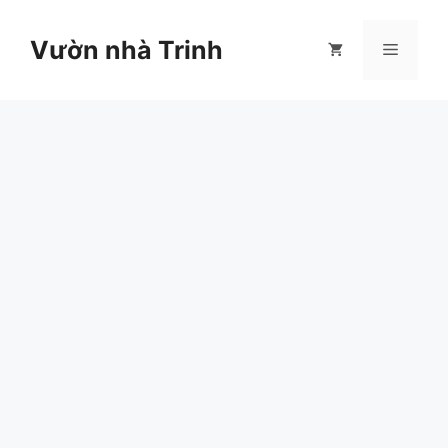
Chuyển
đến
Vườn nhà Trinh
Menu
nội
dung