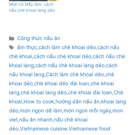
Món cô Mẩy làm: cách
nấu chè khoai lang dẻo
Danh
Công thức nấu ăn
mục
Thẻ
ẩm thực
,
cách làm chè khoai dẻo
,
cách nấu
chè khoai
,
cách nấu chè khoai dẻo
,
cách nấu chè
khoai lang
,
cách nấu chè khoai lang dẻo
,
cách
nấu khoai lang
,
Cách làm chè khoai dẻo
,
chè
khoai dẻo
,
chè khoai dẻo đài loan
,
che khoai
lang
,
chè khoai lang dẻo
,
chè khoai đài loan
,
Chè
khoai
,
How to cook
,
hướng dẫn nấu ăn
,
khoai lang
dẻo
,
món ngon dễ làm
,
món ngon mỗi ngày
,
mon
viet
,
nấu ăn nhanh
,
nấu chè khoai
dẻo
,
Vietnamese cuisine
,
Vietnamese food