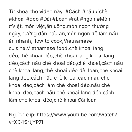
Từ khoá cho video này: #Cách #nấu #chè
#khoai #dẻo #Đài #Loan #rất #ngon #Món
#Việt, món việt,ăn uống,món ngon thường
ngày,hướng dẫn nấu ăn,món ngon dễ làm,nấu
ăn nhanh,How to cook,Vietnamese
cuisine,Vietnamese food,chè khoai lang
dẻo,chè khoai dẻo,chè khoai lang,khoai lang
dẻo,cách nấu chè khoai dẻo,chè khoai,cách nấu
chè khoai lang,chè khoai dẻo đài loan,che khoai
lang deo,cách nấu chè khoai,cach nau che
khoai deo,cách làm chè khoai dẻo,nấu chè
khoai dẻo,cách nấu chè khoai lang dẻo,cách
làm chè khoai dẻo,chè khoai đài loan
Nguồn clip: https://www.youtube.com/watch?
v=XC4SrtjYP7I