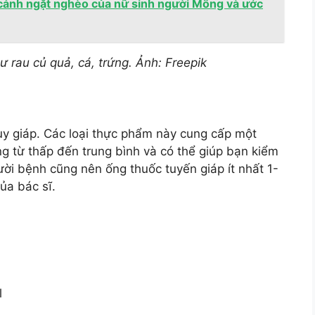
ảnh ngặt nghèo của nữ sinh người Mông và ước
 rau củ quả, cá, trứng. Ảnh: Freepik
uy giáp. Các loại thực phẩm này cung cấp một
g từ thấp đến trung bình và có thể giúp bạn kiểm
ời bệnh cũng nên ống thuốc tuyến giáp ít nhất 1-
ủa bác sĩ.
l