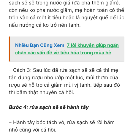
sạch sẽ sẽ trong nước giá (đã pha thêm giấm).
còn nếu ko pha nước giấm, mẹ hoàn toàn có thể
trộn vào cá một ít tiêu hoặc lá nguyệt quế để lúc
nấu nướng cá ko trở nên tanh.
Nhiều Bạn Cũng Xem
7 lời khuyên giúp ngăn
chặn các vấn đề về tiêu hóa trong mùa hè
– Cách 3: Sau lúc đã rửa sạch sẽ sẽ cá thì mẹ
tận dụng rượu nho ướp một lúc, mùi thơm của
rượu sẽ hỗ trợ cá giảm mùi vị tanh. tiếp sau đó
thì băm thật nhuyễn cá hồi.
Bước 4: rửa sạch sẽ sẽ hành tây
– Hành tây bóc tách vỏ, rửa sạch sẽ rồi băm
nhỏ cùng với cá hồi.