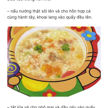
– nấu nướng thật sôi lên và cho hỗn hợp cá
cùng hành tây, khoai lang vào quấy đều lên.
– tắt lửa và cho phô mai và dầu oliu vào quấy