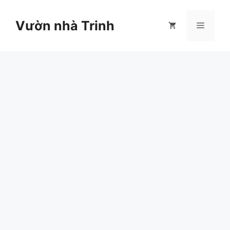
Chuyển
đến
Vườn nhà Trinh
Menu
nội
dung