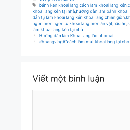
mục
Thẻ
bánh kén khoai lang
,
cách làm khoai lang kén
,
c
khoai lang kén tại nhà
,
hướng dẫn làm bánh khoai 
dẫn tự làm khoai lang kén
,
khoai lang chiên giòn
,
kh
ngon
,
mon ngon tu khoai lang
,
món ăn vặt
,
nấu ăn
,
s
làm khoai lang kén tại nhà
Hướng dẫn làm Khoai lang lắc phomai
#hoangvlog#"cách làm mứt khoai lang tại nhà 
Viết một bình luận
Bình
luận