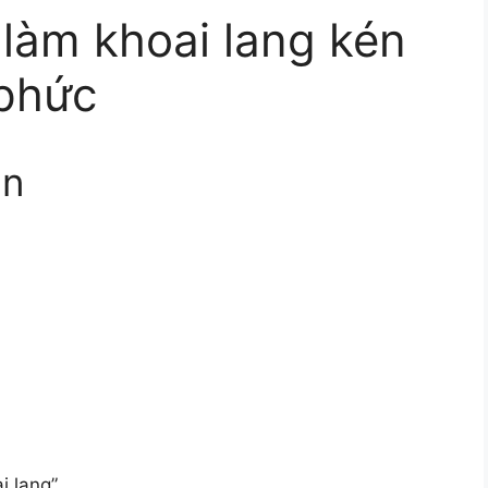
 làm khoai lang kén
phức
ẫn
i lang”