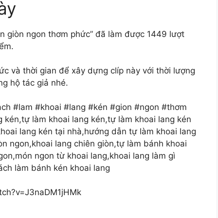
ày
kén giòn ngon thơm phức” đã làm được 1449 lượt
iểm.
và thời gian để xây dựng clíp này với thời lượng
ng hộ tác giả nhé.
ach #lam #khoai #lang #kén #gion #ngon #thơm
kén,tự làm khoai lang kén,tự làm khoai lang kén
khoai lang kén tại nhà,hướng dẫn tự làm khoai lang
òn ngon,khoai lang chiên giòn,tự làm bánh khoai
ngon,món ngon từ khoai lang,khoai lang làm gì
ch làm bánh kén khoai lang
watch?v=J3naDM1jHMk