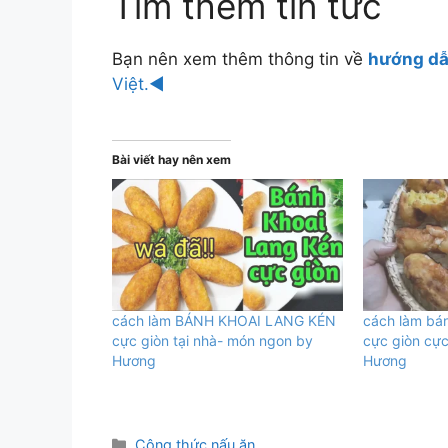
Tìm thêm tin tức
Bạn nên xem thêm thông tin về
hướng dẫ
Việt.◄
Bài viết hay nên xem
cách làm BÁNH KHOAI LANG KÉN
cách làm b
cực giòn tại nhà- món ngon by
cực giòn cự
Hương
Hương
Danh
Công thức nấu ăn