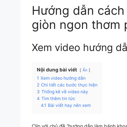
Hướng dẫn cách
giòn ngon thơm 
Xem video hướng d
Nội dung bài viết
Ẩn
1
Xem video hướng dẫn
2
Chi tiết các bước thực hiện
3
Thống kê về video này
4
Tìm thêm tin tức
4.1
Bài viết hay nên xem
Clíp với chủ đề “hướng dẫn làm bánh khoa