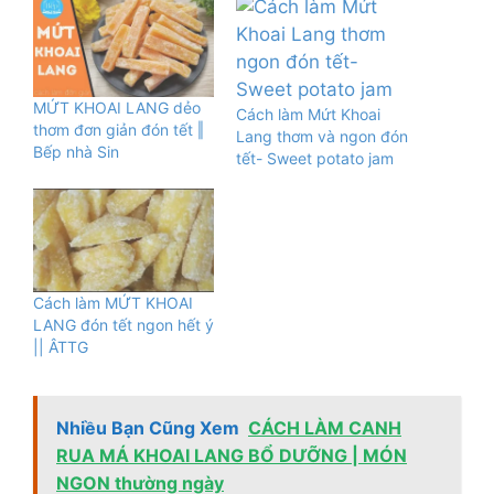
MỨT KHOAI LANG dẻo
Cách làm Mứt Khoai
thơm đơn giản đón tết ‖
Lang thơm và ngon đón
Bếp nhà Sin
tết- Sweet potato jam
Cách làm MỨT KHOAI
LANG đón tết ngon hết ý
|| ÂTTG
Nhiều Bạn Cũng Xem
CÁCH LÀM CANH
RUA MÁ KHOAI LANG BỔ DƯỠNG | MÓN
NGON thường ngày