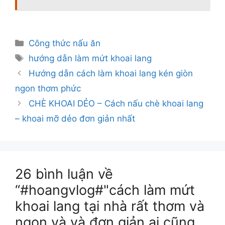
Danh
Công thức nấu ăn
mục
Thẻ
hướng dẫn làm mứt khoai lang
Hướng dẫn cách làm khoai lang kén giòn
ngon thơm phức
CHÈ KHOAI DẺO – Cách nấu chè khoai lang
– khoai mỡ dẻo đơn giản nhất
26 bình luận về
“#hoangvlog#"cách làm mứt
khoai lang tại nhà rất thơm và
ngon và và đơn giản ai cũng