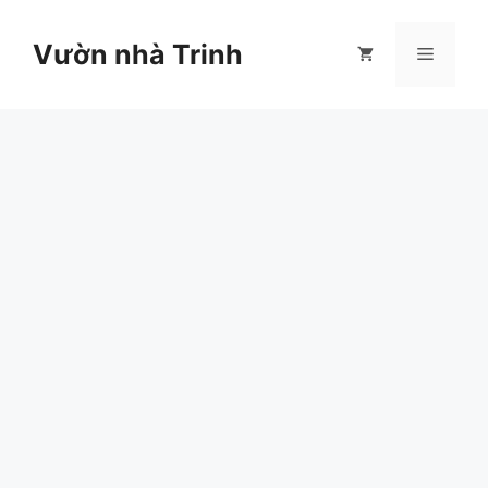
Chuyển
đến
Vườn nhà Trinh
Menu
nội
dung