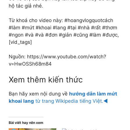
hộ tác giả nhé.
Từ khoá cho video này: #hoangvlogquotcách
#làm #mứt #khoai #lang #tại #nhà #rất #thơm
#ngon #và #và #đơn #giản #cũng #làm #được,
[vid_tags]
Nguồn: https://www.youtube.com/watch?
v=HwOSSh68m84
Xem thêm kiến thức
Bạn hãy xem nội dung về
hướng dẫn làm mứt
khoai lang
từ trang Wikipedia tiếng Việt.◄
Bài viết hay nên xem