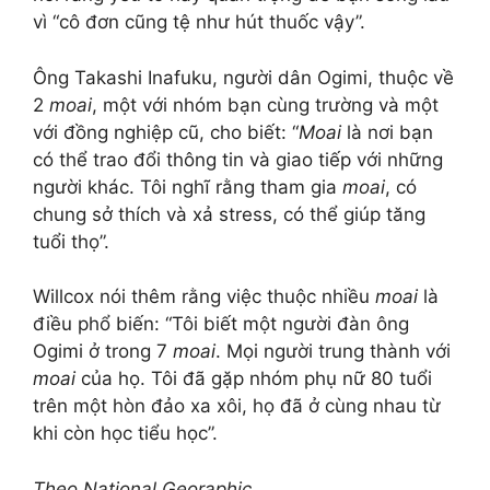
vì “cô đơn cũng tệ như hút thuốc vậy”.
Ông Takashi Inafuku, người dân Ogimi, thuộc về
2
moai
, một với nhóm bạn cùng trường và một
với đồng nghiệp cũ, cho biết: “
Moai
là nơi bạn
có thể trao đổi thông tin và giao tiếp với những
người khác. Tôi nghĩ rằng tham gia
moai
, có
chung sở thích và xả stress, có thể giúp tăng
tuổi thọ”.
Willcox nói thêm rằng việc thuộc nhiều
moai
là
điều phổ biến: “Tôi biết một người đàn ông
Ogimi ở trong 7
moai
. Mọi người trung thành với
moai
của họ. Tôi đã gặp nhóm phụ nữ 80 tuổi
trên một hòn đảo xa xôi, họ đã ở cùng nhau từ
khi còn học tiểu học”.
Theo National Georaphic