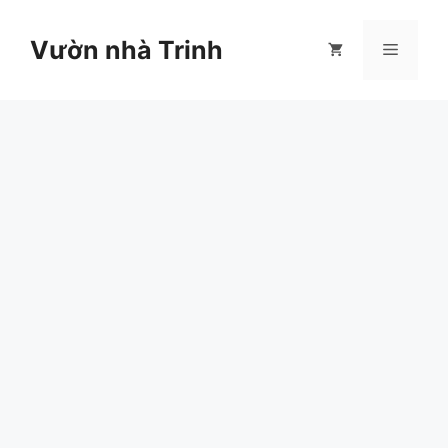
Chuyển
đến
Vườn nhà Trinh
Menu
nội
dung