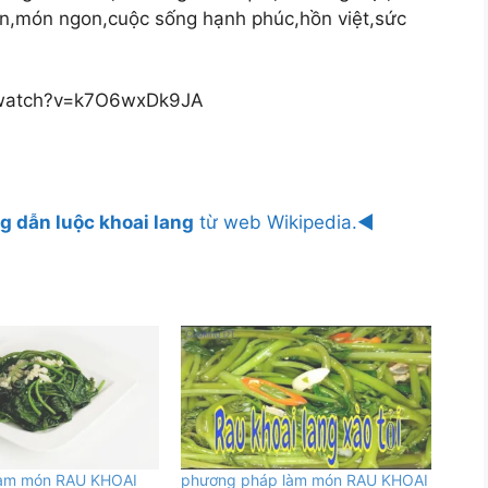
vn,món ngon,cuộc sống hạnh phúc,hồn việt,sức
m/watch?v=k7O6wxDk9JA
 dẫn luộc khoai lang
từ web Wikipedia.◄
làm món RAU KHOAI
phương pháp làm món RAU KHOAI