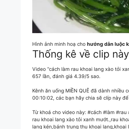
Hình ảnh minh hoạ cho
hướng dẫn luộc k
Thống kê về clip này
Video “cách làm rau khoai lang xào tỏi x
657 lần, đánh giá 4.39/5 sao.
Kênh ăn uống MIỀN QUÊ đã dành nhiều công
00:10:02, các bạn hãy chia sẽ clíp này để
Từ khoá cho video này: #cách #làm #rau 
rau khoai lang xào tỏi xanh mướt.,rau kho
lang kén,bánh trung thu khoai lang,khoai