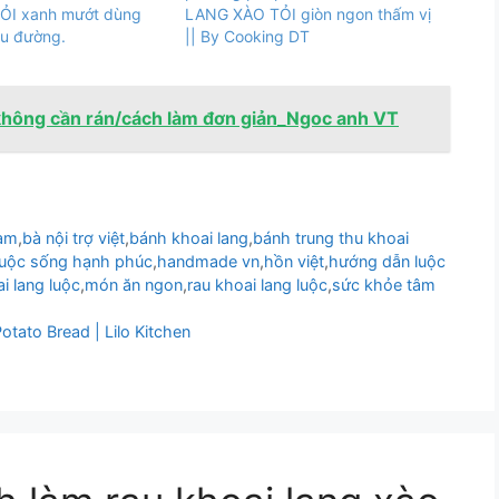
ỎI xanh mướt dùng
LANG XÀO TỎI giòn ngon thấm vị
ểu đường.
|| By Cooking DT
 không cần rán/cách làm đơn giản_Ngoc anh VT
nam
,
bà nội trợ việt
,
bánh khoai lang
,
bánh trung thu khoai
uộc sống hạnh phúc
,
handmade vn
,
hồn việt
,
hướng dẫn luộc
i lang luộc
,
món ăn ngon
,
rau khoai lang luộc
,
sức khỏe tâm
to Bread | Lilo Kitchen