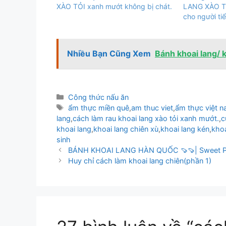
XÀO TỎI xanh mướt không bị chát.
LANG XÀO T
cho người ti
Nhiều Bạn Cũng Xem
Bánh khoai lang/
Danh
Công thức nấu ăn
mục
Thẻ
ẩm thực miền quê
,
am thuc viet
,
ẩm thực việt 
lang
,
cách làm rau khoai lang xào tỏi xanh mướt.
,
c
khoai lang
,
khoai lang chiên xù
,
khoai lang kén
,
khoa
sinh
BÁNH KHOAI LANG HÀN QUỐC 🍠🍠| Sweet Pota
Huy chỉ cách làm khoai lang chiên(phần 1)