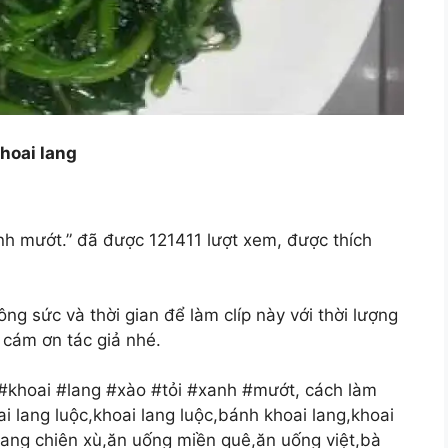
hoai lang
anh mướt.” đã được 121411 lượt xem, được thích
 sức và thời gian để làm clíp này với thời lượng
 cám ơn tác giả nhé.
#khoai #lang #xào #tỏi #xanh #mướt, cách làm
ai lang luộc,khoai lang luộc,bánh khoai lang,khoai
 lang chiên xù,ăn uống miền quê,ăn uống việt,bà