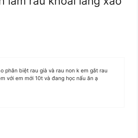
h làm rau khoai lang xào
o phân biệt rau già và rau non k em gắt rau
p em với em mới 10t và đang học nấu ăn ạ