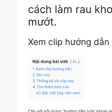
cách làm rau kho
mướt.
Xem clip hướng dẫn
Nội dung bài viết
Ẩn
1
Xem clip hướng dẫn
2
Ghi chú
3
Thống kê về clip này
4
Tìm thêm báo cáo
4.1
Bài viết hay nên xem
Clip với nội dung “hướng dẫn luộc khoai l