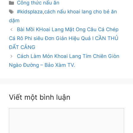
Danh
Công thức nấu ăn
mục
Thẻ
#kidsplaza
,
cách nấu khoai lang cho bé ăn
dặm
Bài Mồi KHoai Lang Mật Ong Câu Cá Chép
Cá Rô Phi siêu Đơn Giản Hiệu Quả l CẦN THỦ
ĐẤT CẢNG
Cách Làm Món Khoai Lang Tím Chiên Giòn
Ngào Đường – Bảo Xàm TV.
Viết một bình luận
Bình
luận