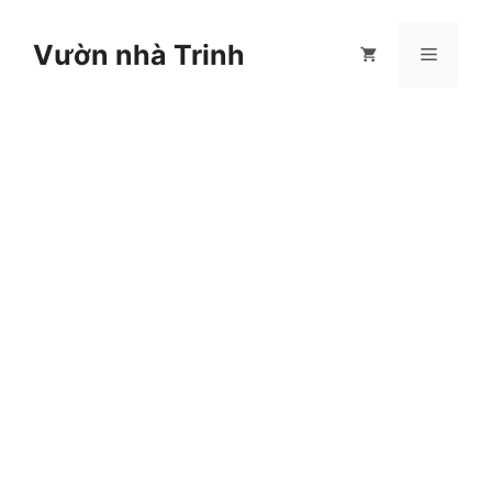
Chuyển
đến
Vườn nhà Trinh
Menu
nội
dung