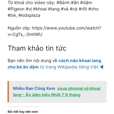
Từ khoá cho video này: #Bánh #ăn #dặm
#Pigeon #vị #khoai #lang #và #cà #rốt #cho
#bé, #kidsplaza
Nguồn clip: https://www.youtube.com/watch?
v=CgTs_-2mhWU
Tham khảo tin tức
Bạn nên tìm nội dung về
cách nấu khoai lang
cho bé ăn dặm
từ trang Wikipedia tiếng Việt.◄
Nhiều Bạn Cũng Xem
soup phomai và khoai
lang - Ăn dặm kiểu Nhật 7 8 tháng
Bài viết hay nên xem