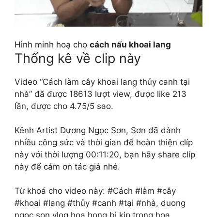
Hình minh hoạ cho
cách nấu khoai lang
Thống kê về clip này
Video “Cách làm cây khoai lang thủy canh tại
nhà” đã được 18613 lượt view, được like 213
lần, được cho 4.75/5 sao.
Kênh Artist Dương Ngọc Sơn, Sơn đã dành
nhiều công sức và thời gian để hoàn thiện clíp
này với thời lượng 00:11:20, bạn hãy share clíp
này để cám ơn tác giả nhé.
Từ khoá cho video này: #Cách #làm #cây
#khoai #lang #thủy #canh #tại #nhà, duong
ngoc son,vlog hoa hong,bi kip trong hoa