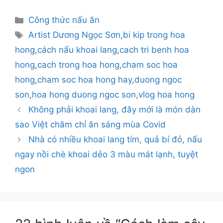
Danh
Công thức nấu ăn
mục
Thẻ
Artist Dương Ngọc Sơn
,
bi kip trong hoa
hong
,
cách nấu khoai lang
,
cach tri benh hoa
hong
,
cach trong hoa hong
,
cham soc hoa
hong
,
cham soc hoa hong hay
,
duong ngoc
son
,
hoa hong duong ngoc son
,
vlog hoa hong
Không phải khoai lang, đây mới là món dàn
sao Việt chăm chỉ ăn sáng mùa Covid
Nhà có nhiều khoai lang tím, quả bí đỏ, nấu
ngay nồi chè khoai dẻo 3 màu mát lạnh, tuyệt
ngon