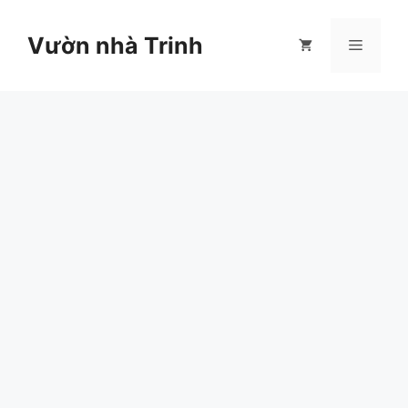
Chuyển
đến
Vườn nhà Trinh
Menu
nội
dung