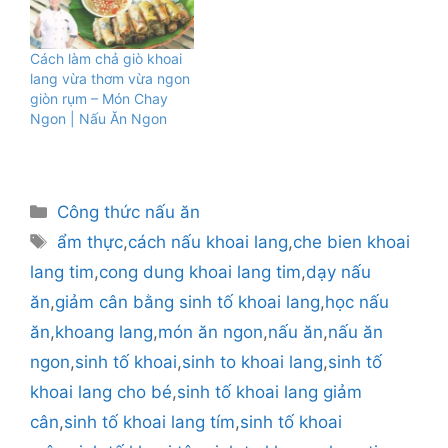
Cách làm chả giò khoai
lang vừa thơm vừa ngon
giòn rụm – Món Chay
Ngon | Nấu Ăn Ngon
Danh
Công thức nấu ăn
mục
Thẻ
ẩm thực
,
cách nấu khoai lang
,
che bien khoai
lang tim
,
cong dung khoai lang tim
,
dạy nấu
ăn
,
giảm cân bằng sinh tố khoai lang
,
học nấu
ăn
,
khoang lang
,
món ăn ngon
,
nấu ăn
,
nấu ăn
ngon
,
sinh tố khoai
,
sinh to khoai lang
,
sinh tố
khoai lang cho bé
,
sinh tố khoai lang giảm
cân
,
sinh tố khoai lang tím
,
sinh tố khoai