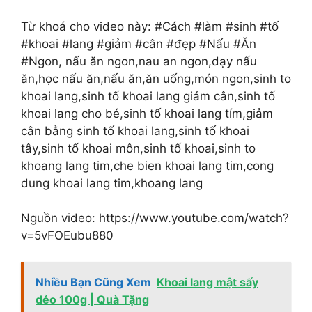
Từ khoá cho video này: #Cách #làm #sinh #tố
#khoai #lang #giảm #cân #đẹp #Nấu #Ăn
#Ngon, nấu ăn ngon,nau an ngon,dạy nấu
ăn,học nấu ăn,nấu ăn,ăn uống,món ngon,sinh to
khoai lang,sinh tố khoai lang giảm cân,sinh tố
khoai lang cho bé,sinh tố khoai lang tím,giảm
cân bằng sinh tố khoai lang,sinh tố khoai
tây,sinh tố khoai môn,sinh tố khoai,sinh to
khoang lang tim,che bien khoai lang tim,cong
dung khoai lang tim,khoang lang
Nguồn video: https://www.youtube.com/watch?
v=5vFOEubu880
Nhiều Bạn Cũng Xem
Khoai lang mật sấy
dẻo 100g | Quà Tặng