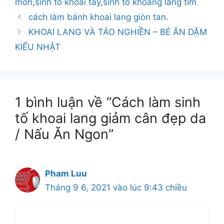
môn
,
sinh tố khoai tây
,
sinh to khoang lang tim
cách làm bánh khoai lang giòn tan.
KHOAI LANG VÀ TÁO NGHIỀN – BÉ ĂN DẶM
KIỂU NHẬT
1 bình luận về “Cách làm sinh
tố khoai lang giảm cân đẹp da
/ Nấu Ăn Ngon”
Pham Luu
Tháng 9 6, 2021 vào lúc 9:43 chiều