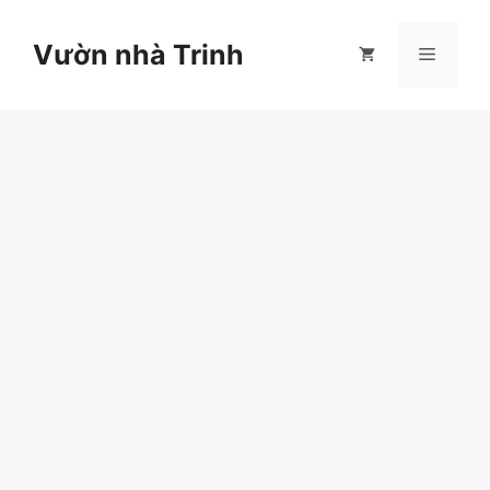
Chuyển
đến
Vườn nhà Trinh
Menu
nội
dung