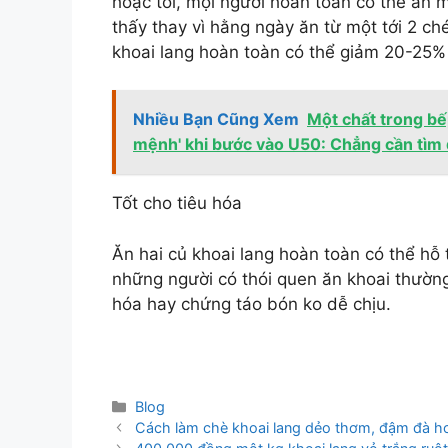
hoặc tối, mọi người hoàn toàn có thể ăn m
thấy thay vì hằng ngày ăn từ một tới 2 ch
khoai lang hoàn toàn có thể giảm 20-25% 
Nhiều Bạn Cũng Xem
Một chất trong bếp
mệnh' khi bước vào U50: Chẳng cần tìm 
Tốt cho tiêu hóa
Ăn hai củ khoai lang hoàn toàn có thể hỗ 
những người có thói quen ăn khoai thường
hóa hay chứng táo bón ko dễ chịu.
Danh
Blog
mục
Cách làm chè khoai lang dẻo thơm, đậm đà h