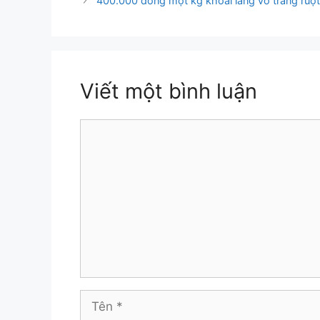
400.000 đồng một kg khoai lang vỏ trắng ruột
Viết một bình luận
Bình
luận
Tên