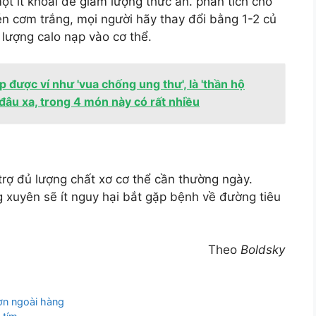
ột ít khoai để giảm lượng thức ăn. phân tích cho
én cơm trắng, mọi người hãy thay đổi bằng 1-2 củ
lượng calo nạp vào cơ thể.
 được ví như 'vua chống ung thư', là 'thần hộ
đâu xa, trong 4 món này có rất nhiều
trợ đủ lượng chất xơ cơ thể cần thường ngày.
 xuyên sẽ ít nguy hại bắt gặp bệnh về đường tiêu
Theo
Boldsky
ơn ngoài hàng