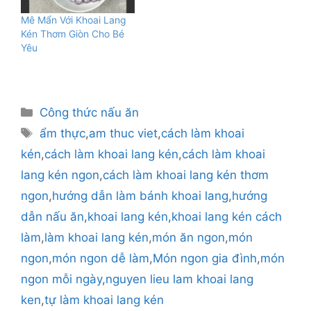
Mê Mẩn Với Khoai Lang
Kén Thơm Giòn Cho Bé
Yêu
Danh
Công thức nấu ăn
mục
Thẻ
ẩm thực
,
am thuc viet
,
cách làm khoai
kén
,
cách làm khoai lang kén
,
cách làm khoai
lang kén ngon
,
cách làm khoai lang kén thơm
ngon
,
hướng dẫn làm bánh khoai lang
,
hướng
dẫn nấu ăn
,
khoai lang kén
,
khoai lang kén cách
làm
,
làm khoai lang kén
,
món ăn ngon
,
món
ngon
,
món ngon dễ làm
,
Món ngon gia đình
,
món
ngon mỗi ngày
,
nguyen lieu lam khoai lang
ken
,
tự làm khoai lang kén