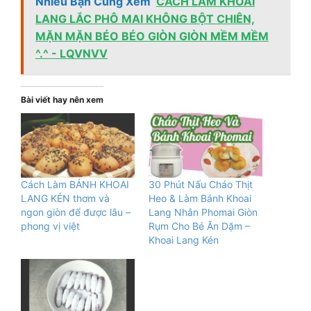
Nhiều Bạn Cũng Xem
CÁCH LÀM KHOAI
LANG LẮC PHÔ MAI KHÔNG BỘT CHIÊN,
MẶN MẶN BÉO BÉO GIÒN GIÒN MỀM MỀM
^.^ - LQVNVV
Bài viết hay nên xem
Cách Làm BÁNH KHOAI
30 Phút Nấu Cháo Thịt
LANG KÉN thơm và
Heo & Làm Bánh Khoai
ngon giòn để được lâu –
Lang Nhân Phomai Giòn
phong vị việt
Rụm Cho Bé Ăn Dặm –
Khoai Lang Kén