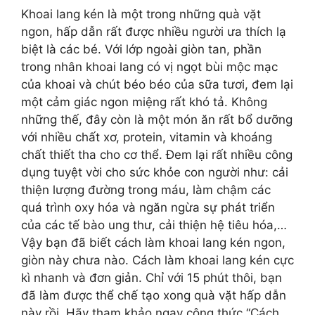
Khoai lang kén là một trong những quà vặt
ngon, hấp dẫn rất được nhiều người ưa thích lạ
biệt là các bé. Với lớp ngoài giòn tan, phần
trong nhân khoai lang có vị ngọt bùi mộc mạc
của khoai và chút béo béo của sữa tươi, đem lại
một cảm giác ngon miệng rất khó tả. Không
những thế, đây còn là một món ăn rất bổ dưỡng
với nhiều chất xơ, protein, vitamin và khoáng
chất thiết tha cho cơ thể. Đem lại rất nhiều công
dụng tuyệt vời cho sức khỏe con người như: cải
thiện lượng đường trong máu, làm chậm các
quá trình oxy hóa và ngăn ngừa sự phát triển
của các tế bào ung thư, cải thiện hệ tiêu hóa,…
Vậy bạn đã biết cách làm khoai lang kén ngon,
giòn này chưa nào. Cách làm khoai lang kén cực
kì nhanh và đơn giản. Chỉ với 15 phút thôi, bạn
đã làm được thể chế tạo xong quà vặt hấp dẫn
này rồi. Hãy tham khảo ngay công thức “Cách