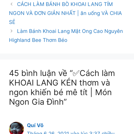
CÁCH LÀM BÁNH BÒ KHOAI LANG TÍM
NGON VÀ ĐƠN GIẢN NHẤT | ăn uống VÀ CHIA
SẺ
Làm Bánh Khoai Lang Mật Ong Cao Nguyên
Highland Bee Thơm Béo
45 bình luận về “✅Cách làm
KHOAI LANG KÉN thơm và
ngon khiến bé mê tít | Món
Ngon Gia Đình”
Quí Võ
Tháng 6 26, 2021 vào lúc 3:37 chiều