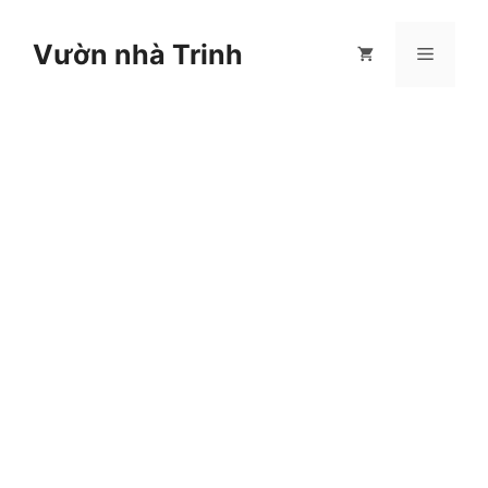
Chuyển
đến
Vườn nhà Trinh
Menu
nội
dung