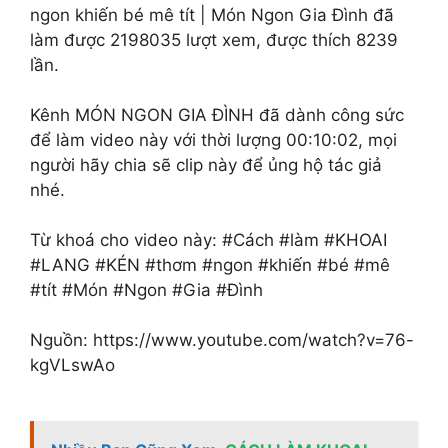
ngon khiến bé mê tít | Món Ngon Gia Đình đã
làm được 2198035 lượt xem, được thích 8239
lần.
Kênh MÓN NGON GIA ĐÌNH đã dành công sức
để làm video này với thời lượng 00:10:02, mọi
người hãy chia sẽ clip này để ủng hộ tác giả
nhé.
Từ khoá cho video này: #Cách #làm #KHOAI
#LANG #KÉN #thơm #ngon #khiến #bé #mê
#tít #Món #Ngon #Gia #Đình
Nguồn: https://www.youtube.com/watch?v=76-
kgVLswAo