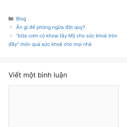
Danh
Blog
mục
Ăn gì để phòng ngừa đột quỵ?
“bữa cơm có khoai tây Mỹ cho sức khoẻ tròn
đầy” món quà sức khoẻ cho mọi nhà
Viết một bình luận
Bình
luận