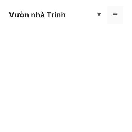
Chuyển
đến
Vườn nhà Trinh
Menu
nội
dung