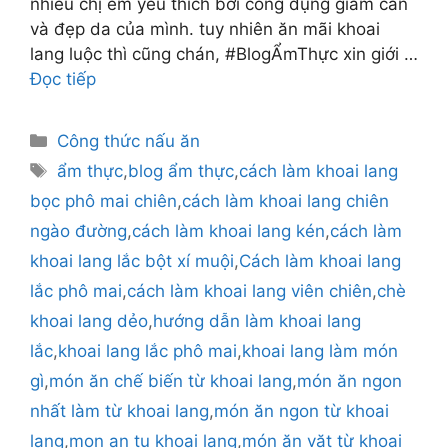
nhiều chị em yêu thích bởi công dụng giảm cân
và đẹp da của mình. tuy nhiên ăn mãi khoai
lang luộc thì cũng chán, #BlogẨmThực xin giới …
Đọc tiếp
Danh
Công thức nấu ăn
mục
Thẻ
ẩm thực
,
blog ẩm thực
,
cách làm khoai lang
bọc phô mai chiên
,
cách làm khoai lang chiên
ngào đường
,
cách làm khoai lang kén
,
cách làm
khoai lang lắc bột xí muội
,
Cách làm khoai lang
lắc phô mai
,
cách làm khoai lang viên chiên
,
chè
khoai lang dẻo
,
hướng dẫn làm khoai lang
lắc
,
khoai lang lắc phô mai
,
khoai lang làm món
gì
,
món ăn chế biến từ khoai lang
,
món ăn ngon
nhất làm từ khoai lang
,
món ăn ngon từ khoai
lang
,
mon an tu khoai lang
,
món ăn vặt từ khoai