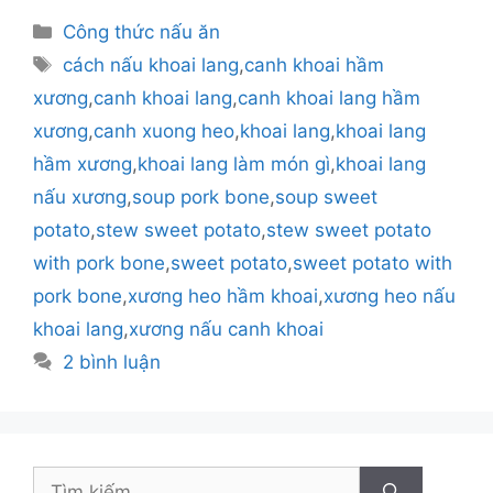
Danh
Công thức nấu ăn
mục
Thẻ
cách nấu khoai lang
,
canh khoai hầm
xương
,
canh khoai lang
,
canh khoai lang hầm
xương
,
canh xuong heo
,
khoai lang
,
khoai lang
hầm xương
,
khoai lang làm món gì
,
khoai lang
nấu xương
,
soup pork bone
,
soup sweet
potato
,
stew sweet potato
,
stew sweet potato
with pork bone
,
sweet potato
,
sweet potato with
pork bone
,
xương heo hầm khoai
,
xương heo nấu
khoai lang
,
xương nấu canh khoai
2 bình luận
Tìm