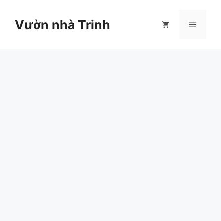
Chuyển
đến
Vườn nhà Trinh
Menu
nội
dung