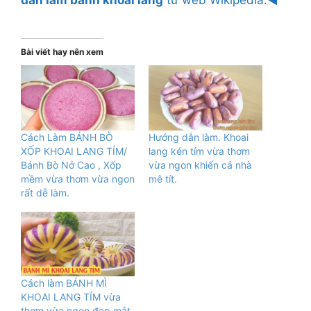
Bài viết hay nên xem
Cách Làm BÁNH BÒ
Hướng dẫn làm. Khoai
XỐP KHOAI LANG TÍM/
lang kén tím vừa thơm
Bánh Bò Nở Cao , Xốp
vừa ngon khiến cả nhà
mềm vừa thơm vừa ngon
mê tít.
rất dễ làm.
Cách làm BÁNH MÌ
KHOAI LANG TÍM vừa
thơm vừa ngon đẹp mắt