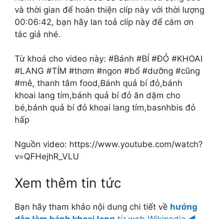
và thời gian để hoàn thiện clíp này với thời lượng
00:06:42, bạn hãy lan toả clíp này để cám ơn
tác giả nhé.
Từ khoá cho video này: #Bánh #BÍ #ĐỎ #KHOAI
#LANG #TÍM #thơm #ngon #bổ #dưỡng #cũng
#mê, thanh tâm food,Bánh quả bí đỏ,bánh
khoai lang tím,bánh quả bí đỏ ăn dặm cho
bé,bánh quả bí đỏ khoai lang tím,basnhbis đỏ
hấp
Nguồn video: https://www.youtube.com/watch?
v=QFHejhR_VLU
Xem thêm tin tức
Bạn hãy tham khảo nội dung chi tiết về
hướng
dẫn làm bánh khoai lang
từ web Wikipedia.◄