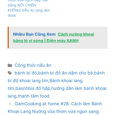
bằng NỒI CHIÊN
KHÔNG DẦU Ai cũng làm
được
Nhiều Bạn Cũng Xem
Cách nướng khoai
bằng lò vi sóng | Điện máy XANH
Danh
Công thức nấu ăn
mục
Thẻ
bánh bí đỏ
,
bánh bí đỏ ăn dặm cho bé
,
bánh
bí đỏ khoai lang tím
,
Bánh khoai lang
tím
,
basnhbis đỏ hấp
,
hướng dẫn làm bánh khoai
lang
,
thanh tâm food
GamCooking at home #28: Cách làm Bánh
Khoai Lang Nướng vừa thơm vừa ngon sang