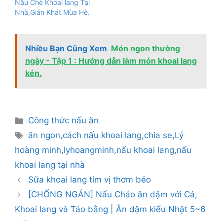
Nấu Chè Khoai lang Tại
Nhà,Giản Khát Mùa Hè.
Nhiều Bạn Cũng Xem
Món ngon thường
ngày - Tập 1 : Hướng dẫn làm món khoai lang
kén.
Danh
Công thức nấu ăn
mục
Thẻ
ăn ngon
,
cách nấu khoai lang
,
chia se
,
Lý
hoàng minh
,
lyhoangminh
,
nấu khoai lang
,
nấu
khoai lang tại nhà
Sữa khoai lang tím vị thơm béo
[CHỐNG NGÁN] Nấu Cháo ăn dặm với Cá,
Khoai lang và Táo bằng | Ăn dặm kiểu Nhật 5~6