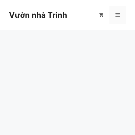
Chuyển
đến
Vườn nhà Trinh
Menu
nội
dung