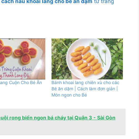
ề
cách nấu khoai lang cho bé ăn dặm
từ trang
Lang Cuộn Cho Bé Ăn
Bánh khoai lang chiên xù cho các
Bé ăn dặm | Cách làm đơn giản |
Món ngon cho Bé
muội rong biển ngon bá cháy tại Quận 3 - Sài Gòn