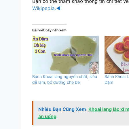
Bạn có thể tham khảo thông tin chi tiết v
Wikipedia.◄
Bài viết hay nên xem
Bánh Khoai lang nguyên chất, siêu
Bánh Khoai 
dễ làm, bổ dưỡng cho bé
Dặm
Nhiều Bạn Cũng Xem
Khoai lang lắc xí 
ăn uống