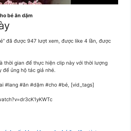
cho bé ăn dặm
ày
é” đã được 947 lượt xem, được like 4 lần, được
hời gian để thực hiện clip này với thời lượng
y để ủng hộ tác giả nhé.
ai #lang #ăn #dặm #cho #bé, [vid_tags]
/watch?v=dr3cK1yKWTc