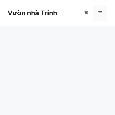
Chuyển
đến
Vườn nhà Trinh
Menu
nội
dung