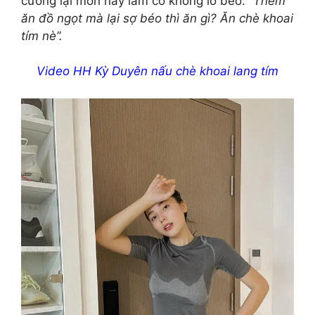
cưỡng lại món này làm cô không lo béo:
“Thèm
ăn đồ ngọt mà lại sợ béo thì ăn gì? Ăn chè khoai
tím nè”.
Video HH Kỳ Duyên nấu chè khoai lang tím