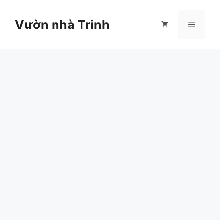
Chuyển
đến
Vườn nhà Trinh
Menu
nội
dung