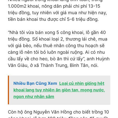
1.000m2 khoai, nông dân phải chi phí 13-15
triệu đồng, tuy nhiên
với giá mua như hiện nay
,
tiền bán khoai thu được chỉ 5-6 triệu đồng.
“Nhà tôi vừa bán xong 5 công khoai, lỗ gần 40
triệu đồng. Số khoai loại 2, thương lái chê, mua
với giá bèo, nếu thuê nhân công thu hoạch sẽ
càng lỗ nên tôi bỏ luôn ngoài ruộng. Ai có nhu
cầu lấy về cho heo, bò ăn thì cứ lấy”, anh Huỳnh
Văn Giàu, ở xã Thành Trung, Bình Tân, nói.
Nhiều Bạn Cũng Xem
Loại củ nhìn giống hệt
khoai lang tuy nhiên ăn giòn tan, mọng nước,
ngon như nhân sâm
Còn hộ ông Nguyễn Văn Hồng cho biết trồng 10