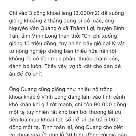
Chỉ vào 3 công khoai lang
(3.000m2)
đã xuống
giống khoảng 2 tháng đang bị bỏ mặc, ông
Nguyễn Văn Quang ở xã Thành Lợi, huyện Bình
Tân, tỉnh Vĩnh Long than thở: “Chi phí xuống
giống 10 triệu đồng, tuy nhiên bây giờ đại lý vật
tư nông nghiệp không bán thiếu nữa nên tôi
không hề có tiền mua phân, thuốc chăm bón,
đành bỏ luôn. Thấy vậy, vợ tôi cắt cho đàn dê
ăn để đỡ phí”.
Ông Quang cũng giống như nhiều hộ trồng
khoai khác ở Vĩnh Long đang lâm vào tình cảnh
khó khăn khi giá rớt mạnh, chỉ
còn 90.000 đồng
một tạ tuy nhiên rất khó bán bởi thương lái ưu
tiên l
ựa mua khoai tốt, số để lại chỉ trả 5.000
đồng một tạ.
Tính toán lại, ông Quang cho biết
vụ khoai vừa rồi ông lỗ 30 triệu đồng với giá bán