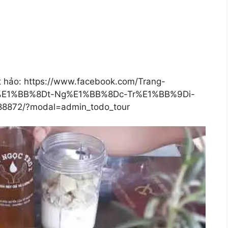
ệt hảo: https://www.facebook.com/Trang-
%E1%BB%8Dt-Ng%E1%BB%8Dc-Tr%E1%BB%9Di-
872/?modal=admin_todo_tour