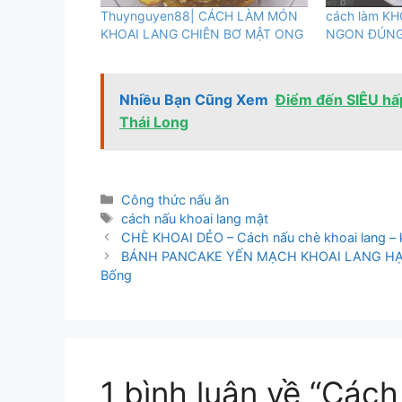
Thuynguyen88| CÁCH LÀM MÓN
cách làm K
KHOAI LANG CHIÊN BƠ MẬT ONG
NGON ĐÚNG
Nhiều Bạn Cũng Xem
Điểm đến SIÊU hấp 
Thái Long
Danh
Công thức nấu ăn
mục
Thẻ
cách nấu khoai lang mật
CHÈ KHOAI DẺO – Cách nấu chè khoai lang – 
BÁNH PANCAKE YẾN MẠCH KHOAI LANG HẠT CH
Bống
1 bình luận về “Cách