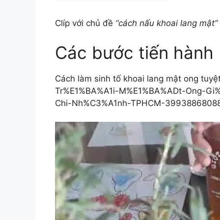
Clíp với chủ đề
“cách nấu khoai lang mật”
Các bước tiến hành
Cách làm sinh tố khoai lang mật ong tuy
Tr%E1%BA%A1i-M%E1%BA%ADt-Ong-Gi
Chi-Nh%C3%A1nh-TPHCM-399388680888