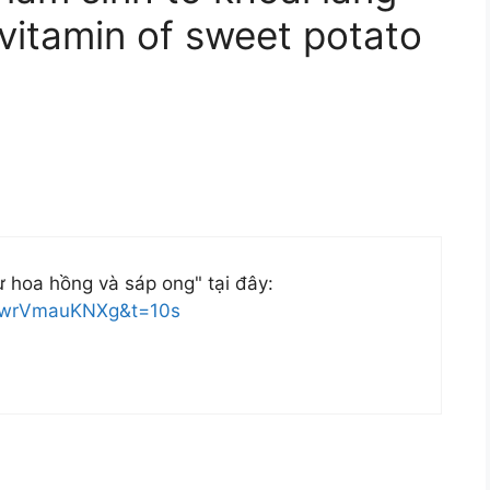
vitamin of sweet potato
 hoa hồng và sáp ong" tại đây:
=awrVmauKNXg&t=10s