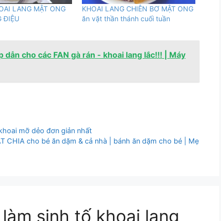
HOAI LANG MẬT ONG
KHOAI LANG CHIÊN BƠ MẬT ONG
 ĐIỆU
ăn vặt thần thánh cuối tuần
dẫn cho các FAN gà rán - khoai lang lắc!!! | Máy
khoai mỡ dẻo đơn giản nhất
IA cho bé ăn dặm & cả nhà | bánh ăn dặm cho bé | Mẹ
 làm sinh tố khoai lang