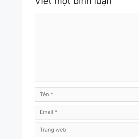
Viết một bình luận
Bình
luận
Tên
Email
Trang
web