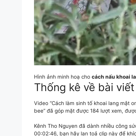
Hình ảnh minh hoạ cho
cách nấu khoai l
Thống kê về bài viết
Video “Cách làm sinh tố khoai lang mật o
bee” đã góp mặt được 184 lượt xem, được 
Kênh Tho Nguyen đã dành nhiều công sức v
00:02:46, bạn hãy lan toả clip này để khíc