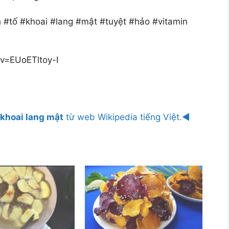
 #tố #khoai #lang #mật #tuyệt #hảo #vitamin
v=EUoETltoy-I
khoai lang mật
từ web Wikipedia tiếng Việt.◄