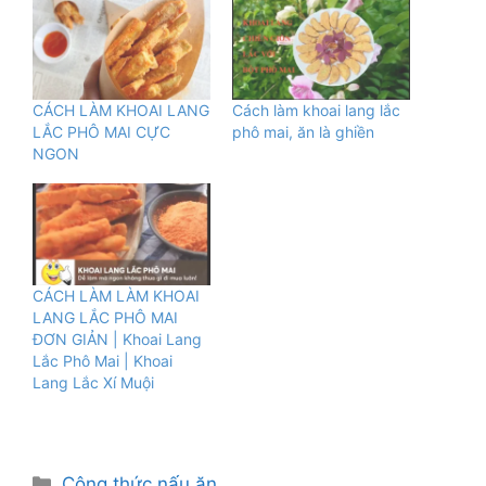
CÁCH LÀM KHOAI LANG
Cách làm khoai lang lắc
LẮC PHÔ MAI CỰC
phô mai, ăn là ghiền
NGON
CÁCH LÀM LÀM KHOAI
LANG LẮC PHÔ MAI
ĐƠN GIẢN | Khoai Lang
Lắc Phô Mai | Khoai
Lang Lắc Xí Muội
Danh
Công thức nấu ăn