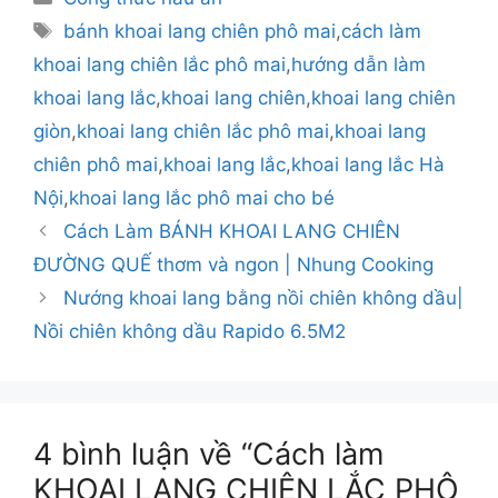
mục
Thẻ
bánh khoai lang chiên phô mai
,
cách làm
khoai lang chiên lắc phô mai
,
hướng dẫn làm
khoai lang lắc
,
khoai lang chiên
,
khoai lang chiên
giòn
,
khoai lang chiên lắc phô mai
,
khoai lang
chiên phô mai
,
khoai lang lắc
,
khoai lang lắc Hà
Nội
,
khoai lang lắc phô mai cho bé
Cách Làm BÁNH KHOAI LANG CHIÊN
ĐƯỜNG QUẾ thơm và ngon | Nhung Cooking
Nướng khoai lang bằng nồi chiên không dầu|
Nồi chiên không dầu Rapido 6.5M2
4 bình luận về “Cách làm
KHOAI LANG CHIÊN LẮC PHÔ