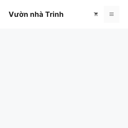
Chuyển
đến
Vườn nhà Trinh
Menu
nội
dung