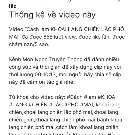
lắc
Thống kê về video này
Video “Cách làm KHOAI LANG CHIÊN LẮC PHÔ
MAI” đã được 858 lượt view, được like lần, được
chấm nan/5 sao.
Kênh Món Ngon Truyền Thống đã dành nhiều
công sức và thời gian để xây dựng clip này với
thời lượng 00:10:13, mọi người hãy chia sẽ clip
này để cám ơn tác giả nhé.
Từ khoá cho video này: #Cách #làm #KHOAI
#LANG #CHIÊN #LẮC #PHÔ #MAI, khoai lang
chiên,khoai lang chiên lắc phô mai,khoai lang
chiên giòn,khoai lang chiên phô mai,bánh khoai
lang chiên phô mai,cách làm khoai lang chiên
lắc phô mai,khoai lang lắc,khoai lang lắc Hà