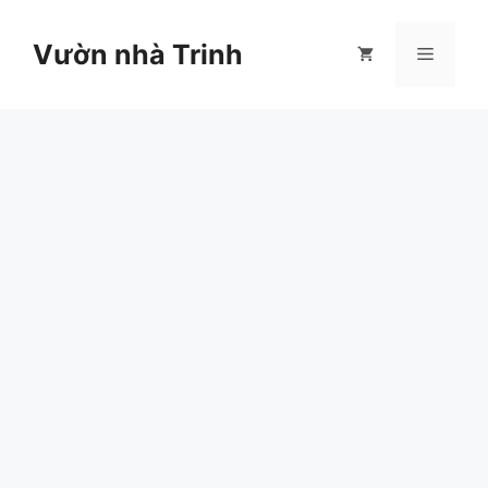
Chuyển
đến
Vườn nhà Trinh
Menu
nội
dung