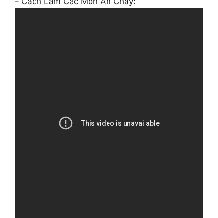
– Cách Làm Các Món Ăn Chay: