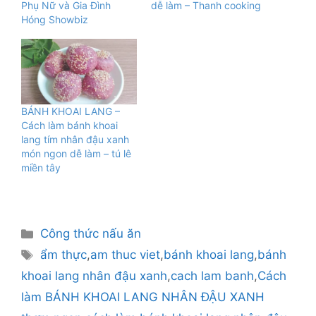
Phụ Nữ và Gia Đình
dễ làm – Thanh cooking
Hóng Showbiz
BÁNH KHOAI LANG –
Cách làm bánh khoai
lang tím nhân đậu xanh
món ngon dễ làm – tú lê
miền tây
Danh
Công thức nấu ăn
mục
Thẻ
ẩm thực
,
am thuc viet
,
bánh khoai lang
,
bánh
khoai lang nhân đậu xanh
,
cach lam banh
,
Cách
làm BÁNH KHOAI LANG NHÂN ÐẬU XANH