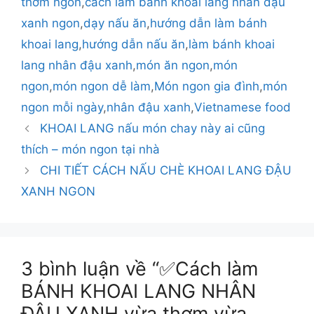
thơm ngon
,
cách làm bánh khoai lang nhân đậu
xanh ngon
,
dạy nấu ăn
,
hướng dẫn làm bánh
khoai lang
,
hướng dẫn nấu ăn
,
làm bánh khoai
lang nhân đậu xanh
,
món ăn ngon
,
món
ngon
,
món ngon dễ làm
,
Món ngon gia đình
,
món
ngon mỗi ngày
,
nhân đậu xanh
,
Vietnamese food
KHOAI LANG nấu món chay này ai cũng
thích – món ngon tại nhà
CHI TIẾT CÁCH NẤU CHÈ KHOAI LANG ĐẬU
XANH NGON
3 bình luận về “✅Cách làm
BÁNH KHOAI LANG NHÂN
ÐẬU XANH vừa thơm vừa