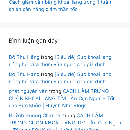
Cách giảm cân bằng khoai lang trong 1 tuần
khiến cân nặng giảm thần tốc
Bình luận gần đây
Đỗ Thu Hằng
trong
[Siêu dễ] Súp khoai lang
nóng hổi vừa thơm vừa ngon cho gia đình
Đỗ Thu Hằng
trong
[Siêu dễ] Súp khoai lang
nóng hổi vừa thơm vừa ngon cho gia đình
phát nguyễn văn
trong
CÁCH LÀM TRỨNG
CUỘN KHOAI LANG TÍM | Ăn Cực Ngon – Tốt
cho Sức Khỏe | Huỳnh Như Vlogs
Huỳnh Hương Channel
trong
CÁCH LÀM
TRỨNG CUỘN KHOAI LANG TÍM | Ăn Cực Ngon
– Tốt cho Sức Khỏe | Huỳnh Như Vlogs