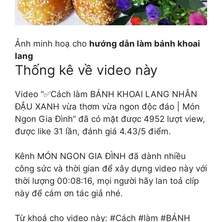
Ảnh minh hoạ cho
hướng dẫn làm bánh khoai
lang
Thống kê về video này
Video “✅Cách làm BÁNH KHOAI LANG NHÂN
ÐẬU XANH vừa thơm vừa ngon độc đáo | Món
Ngon Gia Đình” đã có mặt được 4952 lượt view,
được like 31 lần, đánh giá 4.43/5 điểm.
Kênh MÓN NGON GIA ĐÌNH đã dành nhiều
công sức và thời gian để xây dựng video này với
thời lượng 00:08:16, mọi người hãy lan toả clíp
này để cám ơn tác giả nhé.
Từ khoá cho video này: #Cách #làm #BÁNH