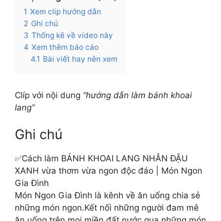
1
Xem clip hướng dẫn
2
Ghi chú
3
Thống kê về video này
4
Xem thêm báo cáo
4.1
Bài viết hay nên xem
Clíp với nội dung
“hướng dẫn làm bánh khoai
lang”
Ghi chú
✅Cách làm BÁNH KHOAI LANG NHÂN ÐẬU
XANH vừa thơm vừa ngon độc đáo | Món Ngon
Gia Đình
Món Ngon Gia Đình là kênh về ăn uống chia sẻ
những món ngon.Kết nối những người đam mê
ăn uống trên mọi miền đất nước qua những món