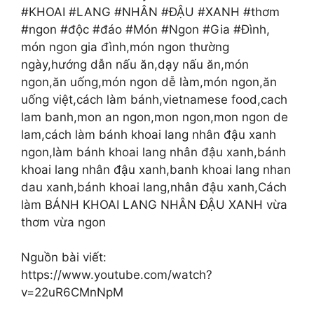
#KHOAI #LANG #NHÂN #ÐẬU #XANH #thơm
#ngon #độc #đáo #Món #Ngon #Gia #Đình,
món ngon gia đình,món ngon thường
ngày,hướng dẫn nấu ăn,dạy nấu ăn,món
ngon,ăn uống,món ngon dễ làm,món ngon,ăn
uống việt,cách làm bánh,vietnamese food,cach
lam banh,mon an ngon,mon ngon,mon ngon de
lam,cách làm bánh khoai lang nhân đậu xanh
ngon,làm bánh khoai lang nhân đậu xanh,bánh
khoai lang nhân đậu xanh,banh khoai lang nhan
dau xanh,bánh khoai lang,nhân đậu xanh,Cách
làm BÁNH KHOAI LANG NHÂN ÐẬU XANH vừa
thơm vừa ngon
Nguồn bài viết:
https://www.youtube.com/watch?
v=22uR6CMnNpM