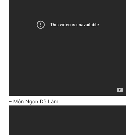
– Món Ngon Dễ Làm: