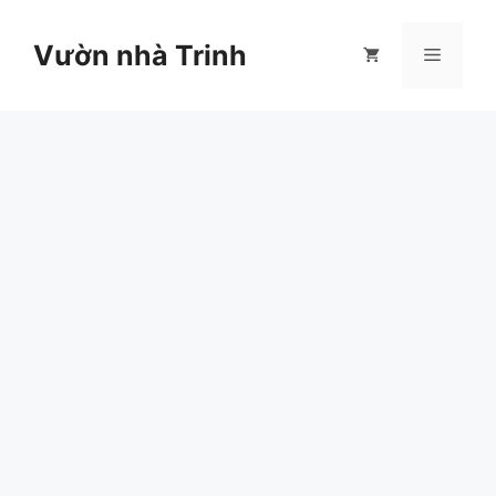
Chuyển
đến
Vườn nhà Trinh
Menu
nội
dung