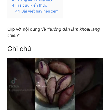
4
Tra cứu kiến thức
4.1
Bài viết hay nên xem
Clíp với nội dung về
“hướng dẫn làm khoai lang
chiên”
Ghi chú