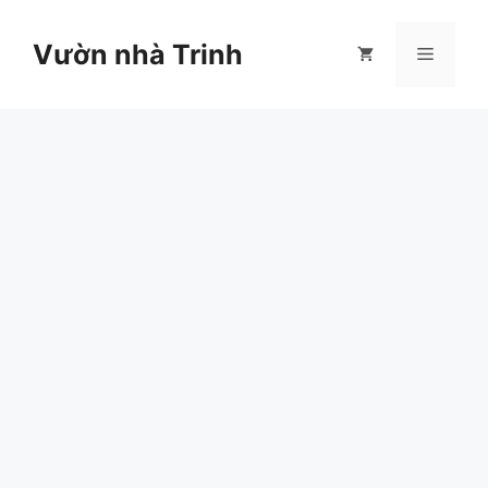
Chuyển
đến
Vườn nhà Trinh
Menu
nội
dung