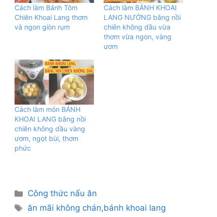
Cách làm Bánh Tôm
Cách làm BÁNH KHOAI
Chiên Khoai Lang thơm
LANG NƯỚNG bằng nồi
và ngon giòn rụm
chiên không dầu vừa
thơm vừa ngon, vàng
ươm
Cách làm món BÁNH
KHOAI LANG bằng nồi
chiên không dầu vàng
ươm, ngọt bùi, thơm
phức
Danh
Công thức nấu ăn
mục
Thẻ
ăn mãi không chán
,
bánh khoai lang