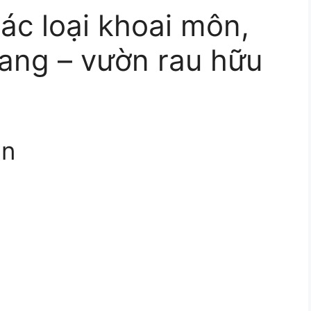
ác loại khoai môn,
 lang – vườn rau hữu
ẫn