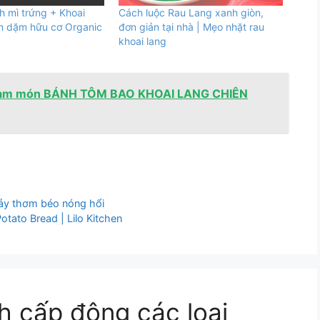
 mì trứng + Khoai
Cách luộc Rau Lang xanh giòn,
Ăn dặm hữu cơ Organic
đơn giản tại nhà | Mẹo nhặt rau
khoai lang
làm món BÁNH TÔM BAO KHOAI LANG CHIÊN
hảy thơm béo nóng hổi
to Bread | Lilo Kitchen
h cấp đông các loại