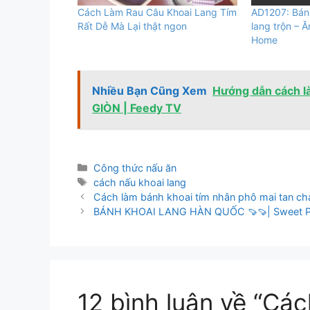
Cách Làm Rau Câu Khoai Lang Tím
AD1207: Bánh
Rất Dễ Mà Lại thật ngon
lang trộn – 
Home
Nhiều Bạn Cũng Xem
Hướng dẫn cách 
GIÒN | Feedy TV
Danh
Công thức nấu ăn
mục
Thẻ
cách nấu khoai lang
Cách làm bánh khoai tím nhân phô mai tan c
BÁNH KHOAI LANG HÀN QUỐC 🍠🍠| Sweet Pota
12 bình luận về “Các