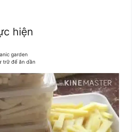
ực hiện
ganic garden
ự trữ để ăn dần