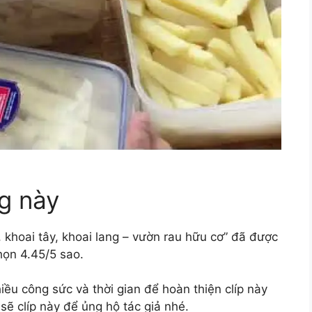
g này
 khoai tây, khoai lang – vườn rau hữu cơ” đã được
họn 4.45/5 sao.
u công sức và thời gian để hoàn thiện clíp này
sẽ clíp này để ủng hộ tác giả nhé.