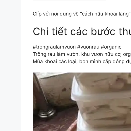
Clíp với nội dung về “cách nấu khoai lang”
Chi tiết các bước th
#trongraulamvuon #vuonrau #organic
Trồng rau làm vườn, khu vươn hữu cơ, or
Mùa khoai các loại, bọn mình cấp đông d