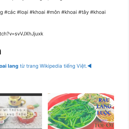
g #các #loại #khoai #môn #khoai #tây #khoai
tch?v=svVJXhJjuxk
n
oai lang
từ trang Wikipedia tiếng Việt.◄