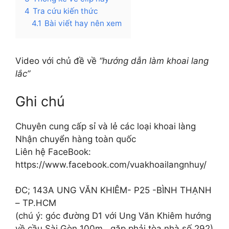
4
Tra cứu kiến thức
4.1
Bài viết hay nên xem
Video với chủ đề về
“hướng dẫn làm khoai lang
lắc”
Ghi chú
Chuyên cung cấp sỉ và lẻ các loại khoai làng
Nhận chuyển hàng toàn quốc
Liên hệ FaceBook:
https://www.facebook.com/vuakhoailangnhuy/
ĐC; 143A UNG VĂN KHIÊM- P25 -BÌNH THẠNH
– TP.HCM
(chú ý: góc đường D1 với Ung Văn Khiêm hướng
về cầu Sài Gòn 100m , gặp phải tòa nhà số 292)