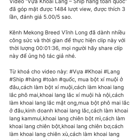
Video “Vựa Khoai Lang – Ship hàng toàn quốc”
đã góp mặt được 1484 lượt view, được thích 3
lần, đánh giá 5.00/5 sao.
Kênh Mekong Breed Vĩnh Long đã dành nhiều
công sức và thời gian để thực hiện clip này với
thời lượng 00:01:36, mọi người hãy share clíp
này để ủng hộ tác giả nhé.
Từ khoá cho video này: #Vựa #Khoai #Lang
#Ship #hàng #toàn #quốc, mua bột xí muội ở
đâu,cách làm bột xí muội,cách làm khoai lang
lắc phô mai,khoai lang lắc xí muội hà nội,cách
làm khoai lang lắc mật ong,mua bột phô mai lắc
ở đâu,kinh doanh khoai lang lắc,cách làm khoai
lang kammui,khoai lang chiên bột mì,cách làm
khoai lang chiên bột,khoai lang chiên bơ,cách
làm khoai lang chiên xù,cách làm khoai lang