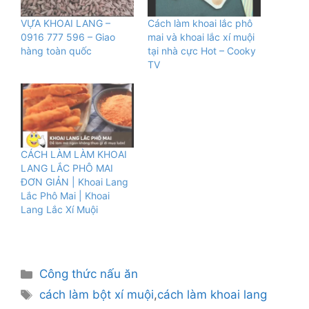
VỰA KHOAI LANG –
Cách làm khoai lắc phô
0916 777 596 – Giao
mai và khoai lắc xí muội
hàng toàn quốc
tại nhà cực Hot – Cooky
TV
CÁCH LÀM LÀM KHOAI
LANG LẮC PHÔ MAI
ĐƠN GIẢN | Khoai Lang
Lắc Phô Mai | Khoai
Lang Lắc Xí Muội
Danh
Công thức nấu ăn
mục
Thẻ
cách làm bột xí muội
,
cách làm khoai lang