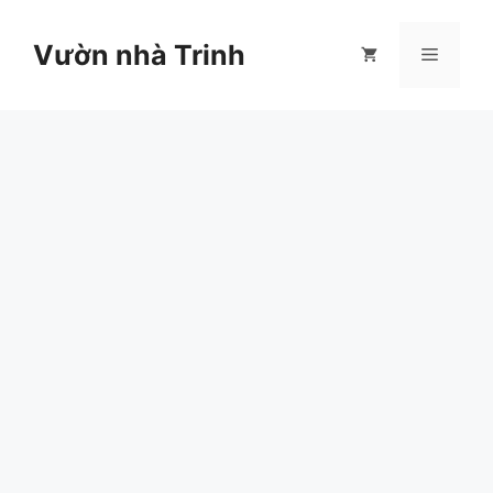
Chuyển
đến
Vườn nhà Trinh
Menu
nội
dung