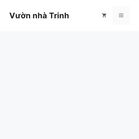
Chuyển
đến
Vườn nhà Trinh
Menu
nội
dung