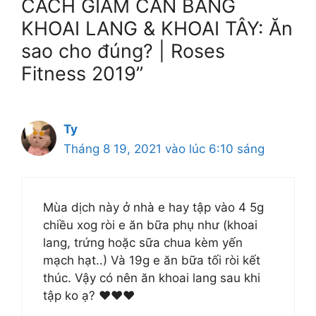
CÁCH GIẢM CÂN BẰNG
KHOAI LANG & KHOAI TÂY: Ăn
sao cho đúng? | Roses
Fitness 2019”
Ty
Tháng 8 19, 2021 vào lúc 6:10 sáng
Mùa dịch này ở nhà e hay tập vào 4 5g
chiều xog ròi e ăn bữa phụ như (khoai
lang, trứng hoặc sữa chua kèm yến
mạch hạt..) Và 19g e ăn bữa tối ròi kết
thúc. Vậy có nên ăn khoai lang sau khi
tập ko ạ? ❤️❤️❤️