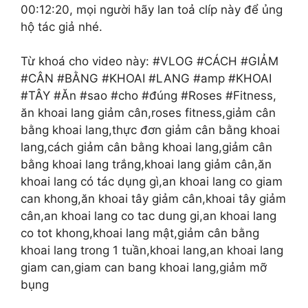
00:12:20, mọi người hãy lan toả clíp này để ủng
hộ tác giả nhé.
Từ khoá cho video này: #VLOG #CÁCH #GIẢM
#CÂN #BẰNG #KHOAI #LANG #amp #KHOAI
#TÂY #Ăn #sao #cho #đúng #Roses #Fitness,
ăn khoai lang giảm cân,roses fitness,giảm cân
bằng khoai lang,thực đơn giảm cân bằng khoai
lang,cách giảm cân bằng khoai lang,giảm cân
bằng khoai lang trắng,khoai lang giảm cân,ăn
khoai lang có tác dụng gì,an khoai lang co giam
can khong,ăn khoai tây giảm cân,khoai tây giảm
cân,an khoai lang co tac dung gi,an khoai lang
co tot khong,khoai lang mật,giảm cân bằng
khoai lang trong 1 tuần,khoai lang,an khoai lang
giam can,giam can bang khoai lang,giảm mỡ
bụng