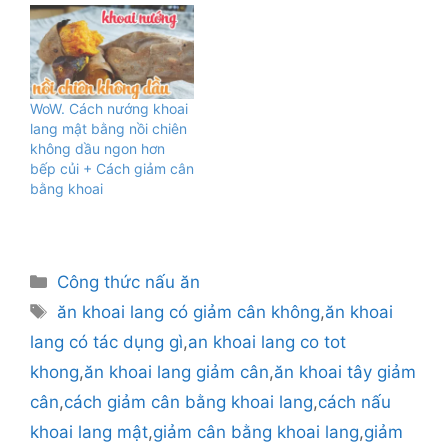
WoW. Cách nướng khoai
lang mật bằng nồi chiên
không dầu ngon hơn
bếp củi + Cách giảm cân
bằng khoai
Danh
Công thức nấu ăn
mục
Thẻ
ăn khoai lang có giảm cân không
,
ăn khoai
lang có tác dụng gì
,
an khoai lang co tot
khong
,
ăn khoai lang giảm cân
,
ăn khoai tây giảm
cân
,
cách giảm cân bằng khoai lang
,
cách nấu
khoai lang mật
,
giảm cân bằng khoai lang
,
giảm