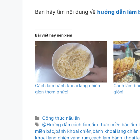
Bạn hãy tìm nội dung về
hướng dẫn làm 
Bài viết hay nên xem
Cách làm bánh khoai lang chiên
Cách làm bán
giòn thơm phức!
giòn!
Danh
Công thức nấu ăn
mục
Thẻ
@Hướng dẫn cách làm
,
ẩm thực miền bắc
,
ẩm 
miền bắc
,
bánh khoai chiên
,
bánh khoai lang chiên
,
khoai lang chiên vàng rụm
,
cách làm bánh khoai la