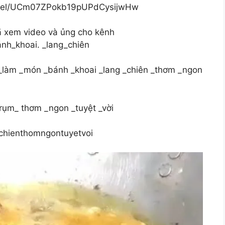
hannel/UCm07ZPokb19pUPdCysijwHw
đã xem video và ủng cho kênh
nh_khoai. _lang_chiên
 _làm _món _bánh _khoai _lang _chiên _thơm _ngon
rụm_ thơm _ngon _tuyệt _vời
chienthomngontuyetvoi