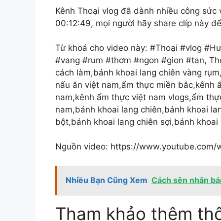
Kênh Thoại vlog đã dành nhiều công sức và
00:12:49, mọi người hãy share clíp này đ
Từ khoá cho video này: #Thoại #vlog #H
#vang #rum #thơm #ngon #gion #tan, Tho
cách làm,bánh khoai lang chiên vàng rụm
nấu ăn việt nam,ẩm thực miền bắc,kênh 
nam,kênh ẩm thực việt nam vlogs,ẩm thực 
nam,bánh khoai lang chiên,bánh khoai lan
bột,bánh khoai lang chiên sợi,bánh khoai
Nguồn video: https://www.youtube.co
Nhiều Bạn Cũng Xem
Cách sên nhân bán
Tham khảo thêm thô