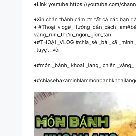
♦️Link youtube:https://youtube.com/c
♦️Xin chân thành cảm ơn tất cả các bạn 
♦️ #Thoại_vlog#_Hướng_dẫn_cách_làm#bá
vàng_rụm_thơm_ngon_giòn_tan
♦️#THOẠI _VLOG #chia_sẻ _bà _xã _mình
_tuyệt _vời
♦️#món _bánh_ khoai _lang_ chiên _vàng_ 
♦️#chiasebaxaminhlammonbanhkhoailang