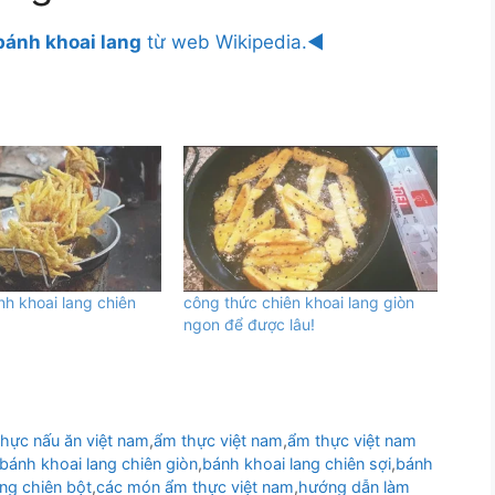
bánh khoai lang
từ web Wikipedia.◄
h khoai lang chiên
công thức chiên khoai lang giòn
ngon để được lâu!
thực nấu ăn việt nam
,
ẩm thực việt nam
,
ẩm thực việt nam
bánh khoai lang chiên giòn
,
bánh khoai lang chiên sợi
,
bánh
ng chiên bột
,
các món ẩm thực việt nam
,
hướng dẫn làm