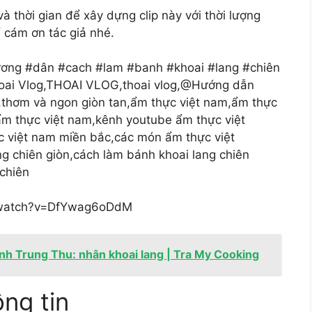
 thời gian để xây dựng clip này với thời lượng
ể cám ơn tác giả nhé.
ương #dân #cach #lam #banh #khoai #lang #chiên
ai Vlog,THOAI VLOG,thoai vlog,@Hướng dẫn
,thơm và ngon giòn tan,ẩm thực việt nam,ẩm thực
ẩm thực việt nam,kênh youtube ẩm thực việt
việt nam miền bắc,các món ẩm thực việt
g chiên giòn,cách làm bánh khoai lang chiên
 chiên
m/watch?v=DfYwag6oDdM
h Trung Thu: nhân khoai lang | Tra My Cooking
ng tin