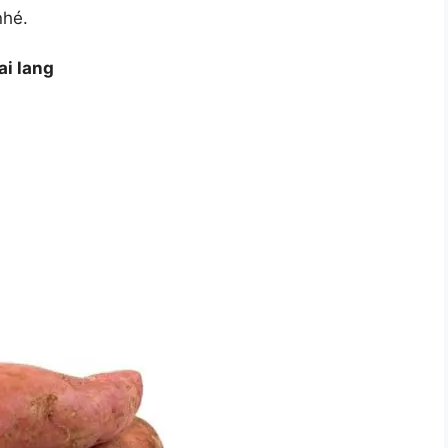
nhé.
ai lang