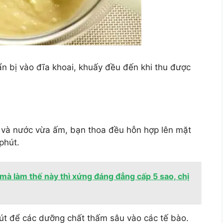
n bị vào đĩa khoai, khuấy đều đến khi thu được
 và nước vừa ấm, bạn thoa đều hỗn hợp lên mặt
phút.
mà làm thế này thì xứng đáng đẳng cấp 5 sao, chị
hút để các dưỡng chất thấm sâu vào các tế bào.