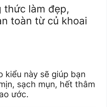
g thức làm đẹp,
n toàn từ củ khoai
o kiểu này sẽ giúp bạn
 mịn, sạch mụn, hết thâm
ao ước.