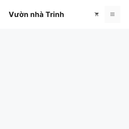
Chuyển
đến
Vườn nhà Trinh
Menu
nội
dung