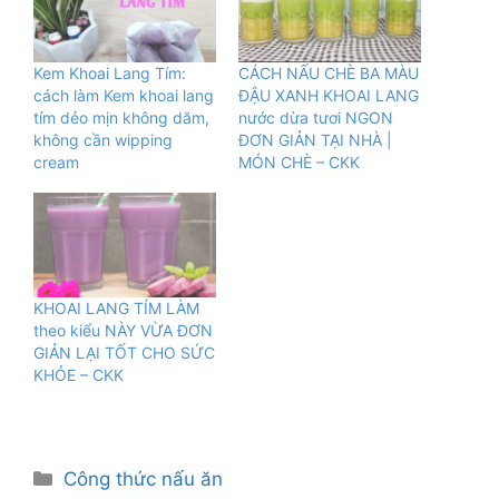
Kem Khoai Lang Tím:
CÁCH NẤU CHÈ BA MÀU
cách làm Kem khoai lang
ĐẬU XANH KHOAI LANG
tím dẻo mịn không dăm,
nước dừa tươi NGON
không cần wipping
ĐƠN GIẢN TẠI NHÀ |
cream
MÓN CHÈ – CKK
KHOAI LANG TÍM LÀM
theo kiểu NÀY VỪA ĐƠN
GIẢN LẠI TỐT CHO SỨC
KHỎE – CKK
Danh
Công thức nấu ăn