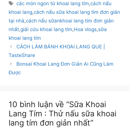
mục
Thẻ
các món ngon từ khoai lang tím
,
cách nấu
khoai lang
,
cách nấu sữa khoai lang tím đơn giản
tại nhà
,
cách nấu sữankhoai lang tím đơn giản
nhất
,
giải cứu khoai lang tím
,
Hoa vlogs
,
sữa
khoai lang tím
CÁCH LÀM BÁNH KHOAI LANG QUE |
TasteShare
Bonsai Khoai Lang Đơn Giản Ai Cũng Làm
Được
10 bình luận về “Sữa Khoai
Lang Tím : Thử nấu sữa khoai
lang tím đơn giản nhất”