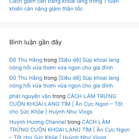
Cách giảm cân bằng khoai lang trong 1 tuần
khiến cân nặng giảm thần tốc
Bình luận gần đây
Đỗ Thu Hằng
trong
[Siêu dễ] Súp khoai lang
nóng hổi vừa thơm vừa ngon cho gia đình
Đỗ Thu Hằng
trong
[Siêu dễ] Súp khoai lang
nóng hổi vừa thơm vừa ngon cho gia đình
phát nguyễn văn
trong
CÁCH LÀM TRỨNG
CUỘN KHOAI LANG TÍM | Ăn Cực Ngon – Tốt
cho Sức Khỏe | Huỳnh Như Vlogs
Huỳnh Hương Channel
trong
CÁCH LÀM
TRỨNG CUỘN KHOAI LANG TÍM | Ăn Cực Ngon
– Tốt cho Sức Khỏe | Huỳnh Như Vlogs