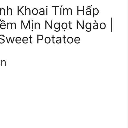
nh Khoai Tím Hấp
ềm Mịn Ngọt Ngào |
Sweet Potatoe
ẫn