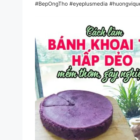
#BepOngTho #eyeplusmedia #huongviqu