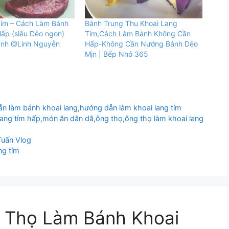
Tím – Cách Làm Bánh
Bánh Trung Thu Khoai Lang
ấp (siêu Dẻo ngon)
Tím,Cách Làm Bánh Không Cần
anh @Linh Nguyễn
Hấp-Không Cần Nướng Bánh Dẻo
Mịn | Bếp Nhỏ 365
n làm bánh khoai lang
,
hướng dẫn làm khoai lang tím
lang tím hấp
,
món ăn dân dã
,
ông thọ
,
ông thọ làm khoai lang
uấn Vlog
ng tím
g Thọ Làm Bánh Khoai