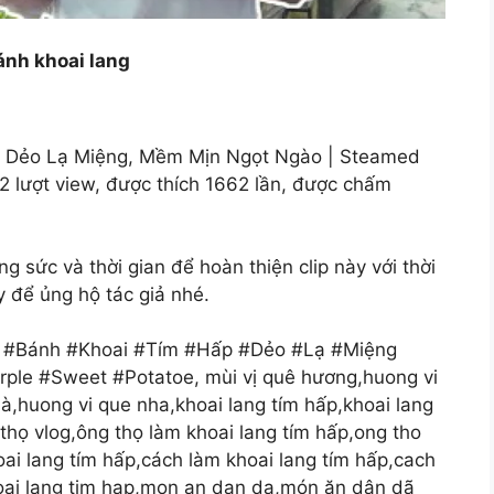
nh khoai lang
 Dẻo Lạ Miệng, Mềm Mịn Ngọt Ngào | Steamed
 lượt view, được thích 1662 lần, được chấm
 sức và thời gian để hoàn thiện clip này với thời
y để ủng hộ tác giả nhé.
m #Bánh #Khoai #Tím #Hấp #Dẻo #Lạ #Miệng
e #Sweet #Potatoe, mùi vị quê hương,huong vi
,huong vi que nha,khoai lang tím hấp,khoai lang
thọ vlog,ông thọ làm khoai lang tím hấp,ong tho
ai lang tím hấp,cách làm khoai lang tím hấp,cach
oai lang tim hap,mon an dan da,món ăn dân dã