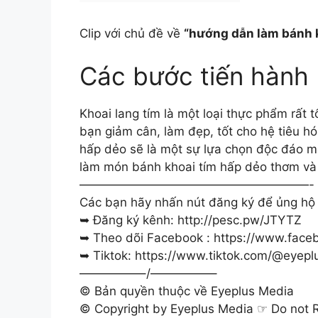
Clip với chủ đề về
“hướng dẫn làm bánh k
Các bước tiến hành
Khoai lang tím là một loại thực phẩm rất
bạn giảm cân, làm đẹp, tốt cho hệ tiêu h
hấp dẻo sẽ là một sự lựa chọn độc đáo m
làm món bánh khoai tím hấp dẻo thơm và
———————————————————-
Các bạn hãy nhấn nút đăng ký để ủng hộ 
➥ Đăng ký kênh: http://pesc.pw/JTYTZ
➥ Theo dõi Facebook : https://www.fac
➥ Tiktok: https://www.tiktok.com/@eyepl
—————–/—————–
© Bản quyền thuộc về Eyeplus Media
© Copyright by Eyeplus Media ☞ Do not 