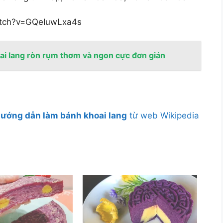
watch?v=GQeIuwLxa4s
ai lang ròn rụm thơm và ngon cực đơn giản
ướng dẫn làm bánh khoai lang
từ web Wikipedia