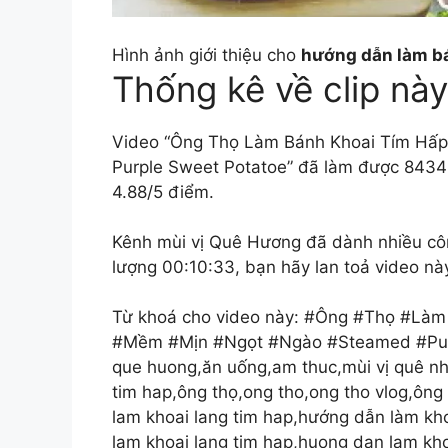
Hình ảnh giới thiệu cho
hướng dẫn làm bá
Thống kê về clip này
Video “Ông Thọ Làm Bánh Khoai Tím Hấp
Purple Sweet Potatoe” đã làm được 84342
4.88/5 điểm.
Kênh mùi vị Quê Hương đã dành nhiều công
lượng 00:10:33, bạn hãy lan toả video nà
Từ khoá cho video này: #Ông #Thọ #Là
#Mềm #Mịn #Ngọt #Ngào #Steamed #Purpl
que huong,ăn uống,am thuc,mùi vị quê nhà
tim hap,ông thọ,ong tho,ong tho vlog,ông 
lam khoai lang tim hap,hướng dẫn làm kho
lam khoai lang tim hap,huong dan lam kh