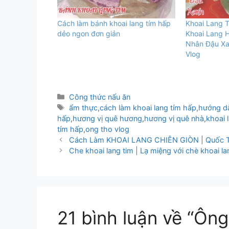
Cách làm bánh khoai lang tím hấp
Khoai Lang 
dẻo ngon đơn giản
Khoai Lang H
Nhân Đậu X
Vlog
Danh
Công thức nấu ăn
mục
Thẻ
ẩm thực
,
cách làm khoai lang tím hấp
,
hướng dẫ
hấp
,
hương vị quê hương
,
hương vị quê nhà
,
khoai 
tím hấp
,
ong tho vlog
Cách Làm KHOAI LANG CHIÊN GIÒN | Quốc T
Che khoai lang tim | Lạ miệng với chè khoai la
21 bình luận về “Ôn