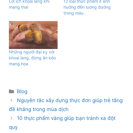
Lợi ích khoai lang khi
12 loại thực phẩm ít ảnh
mang thai
hưởng đến lượng đường
trong máu
Những người đại kỵ với
khoai lang, đừng ăn kẻo
mang họa
Danh
Blog
mục
Nguyên tắc xây dựng thực đơn giúp trẻ tăng
đề kháng trong mùa dịch
10 thực phẩm vàng giúp bạn tránh xa đột
quỵ