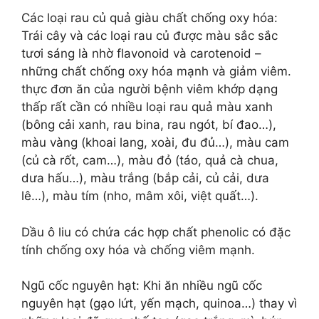
Các loại rau củ quả giàu chất chống oxy hóa:
Trái cây và các loại rau củ được màu sắc sắc
tươi sáng là nhờ flavonoid và carotenoid –
những chất chống oxy hóa mạnh và giảm viêm.
thực đơn ăn của người bệnh viêm khớp dạng
thấp rất cần có nhiều loại rau quả màu xanh
(bông cải xanh, rau bina, rau ngót, bí đao…),
màu vàng (khoai lang, xoài, đu đủ…), màu cam
(củ cà rốt, cam…), màu đỏ (táo, quả cà chua,
dưa hấu…), màu trắng (bắp cải, củ cải, dưa
lê…), màu tím (nho, mâm xôi, việt quất…).
Dầu ô liu có chứa các hợp chất phenolic có đặc
tính chống oxy hóa và chống viêm mạnh.
Ngũ cốc nguyên hạt: Khi ăn nhiều ngũ cốc
nguyên hạt (gạo lứt, yến mạch, quinoa…) thay vì