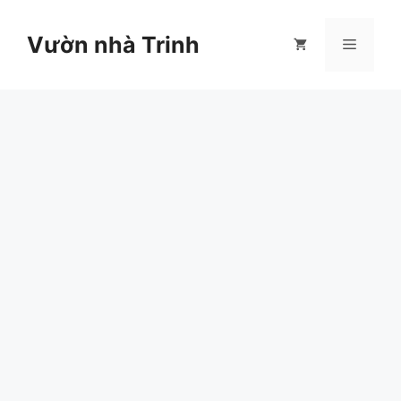
Chuyển
đến
Vườn nhà Trinh
Menu
nội
dung