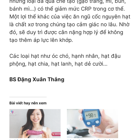
những loại đã qua chế tạo (gạo trắng, mì, bún,
bánh mì…) có thể giảm mức CRP trong cơ thể.
Một lợi thế khác của việc ăn ngũ cốc nguyên hạt
là chất xơ trong chúng tạo cảm giác no lâu. Nhờ
đó, sẽ duy trì được cân nặng hợp lý để không
tạo thêm áp lực lên khớp.
Các loại hạt như óc chó, hạnh nhân, hạt đậu
phộng, hạt chia, hạt lanh, hạt dẻ cười…
BS Đặng Xuân Thắng
Bài viết hay nên xem