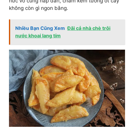
nức vô cùng hấp dẫn, chấm kèm tương ớt cay
không còn gì ngon bằng.
Nhiều Bạn Cũng Xem
Đãi cả nhà chè trôi
nước khoai lang tím