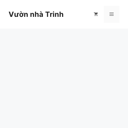
Chuyển
đến
Vườn nhà Trinh
Menu
nội
dung