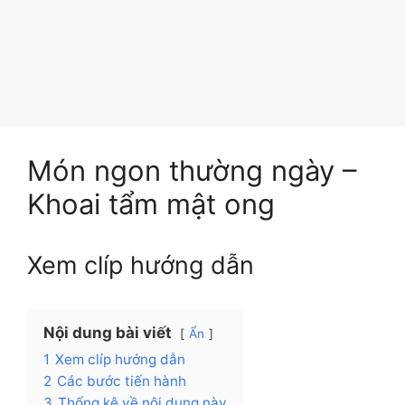
Món ngon thường ngày –
Khoai tẩm mật ong
Xem clíp hướng dẫn
Nội dung bài viết
Ẩn
1
Xem clíp hướng dẫn
2
Các bước tiến hành
3
Thống kê về nội dung này