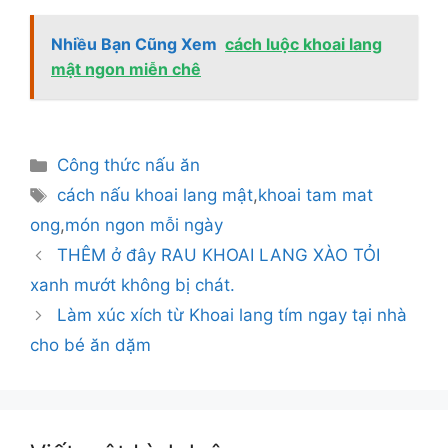
Nhiều Bạn Cũng Xem
cách luộc khoai lang
mật ngon miễn chê
Danh
Công thức nấu ăn
mục
Thẻ
cách nấu khoai lang mật
,
khoai tam mat
ong
,
món ngon mỗi ngày
THÊM ở đây RAU KHOAI LANG XÀO TỎI
xanh mướt không bị chát.
Làm xúc xích từ Khoai lang tím ngay tại nhà
cho bé ăn dặm