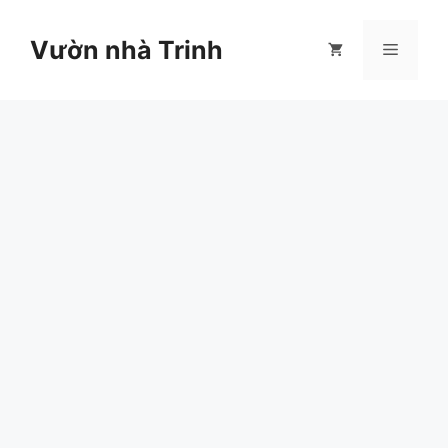
Chuyển
đến
Vườn nhà Trinh
Menu
nội
dung