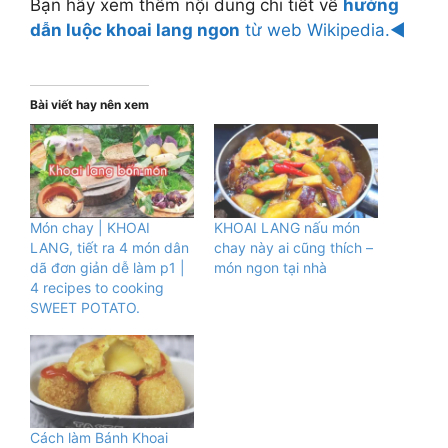
Bạn hãy xem thêm nội dung chi tiết về
hướng
dẫn luộc khoai lang ngon
từ web Wikipedia.◄
Bài viết hay nên xem
Món chay | KHOAI
KHOAI LANG nấu món
LANG, tiết ra 4 món dân
chay này ai cũng thích –
dã đơn giản dễ làm p1 |
món ngon tại nhà
4 recipes to cooking
SWEET POTATO.
Cách làm Bánh Khoai