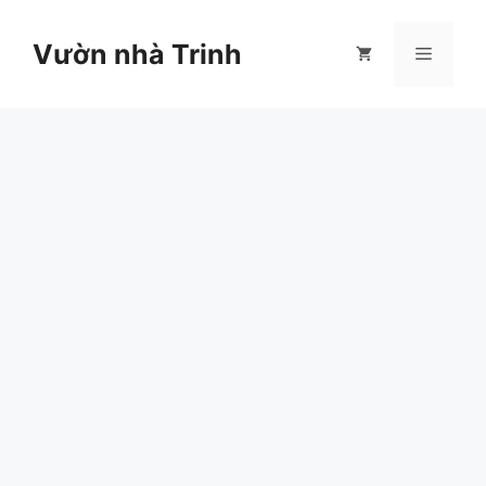
Chuyển
đến
Vườn nhà Trinh
Menu
nội
dung