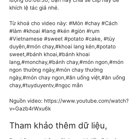
lượng 00:08:30, bạn hãy chia sẽ clip này để
khích lệ tác giả nhé.
Từ khoá cho video này: #Món #chay #Cách
#làm #khoai #lang #kén #giòn #rụm
#Vietnamese #sweet #potato #cake, #tùy
duyên,#món chay,#khoai lang kén,#potato
sweet,#bánh khoai,#bánh khoai
lang,#monchay,#bánh chay,#món ngon,#món
ngon thường ngày,#món chay thường
ngày,#món chay ngon,#ăn uống việt,#ăn uống
chay,#tuyduyentv,#ngọc mẫn
Nguồn video: https://www.youtube.com/watch?
v=Gazb4rWxu6k
Tham khảo thêm dữ liệu,