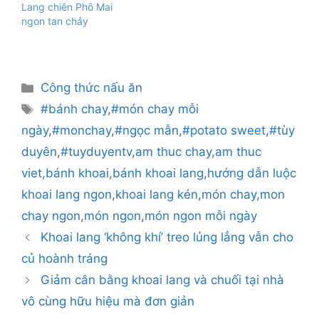
Lang chiên Phô Mai
ngon tan chảy
Danh
Công thức nấu ăn
mục
Thẻ
#bánh chay
,
#món chay mỗi
ngày
,
#monchay
,
#ngọc mẫn
,
#potato sweet
,
#tùy
duyên
,
#tuyduyentv
,
am thuc chay
,
am thuc
viet
,
bánh khoai
,
bánh khoai lang
,
hướng dẫn luộc
khoai lang ngon
,
khoai lang kén
,
món chay
,
mon
chay ngon
,
món ngon
,
món ngon mỗi ngày
Khoai lang ‘không khí’ treo lủng lẳng vẫn cho
củ hoành tráng
Giảm cân bằng khoai lang và chuối tại nhà
vô cùng hữu hiệu mà đơn giản