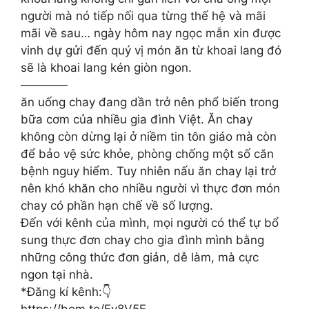
người mà nó tiếp nối qua từng thế hệ và mãi
mãi về sau… ngày hôm nay ngọc mẫn xin được
vinh dự gửi đến quý vị món ăn từ khoai lang đó
sẽ là khoai lang kén giòn ngon.
————
ăn uống chay đang dần trở nên phổ biến trong
bữa cơm của nhiều gia đình Việt. Ăn chay
không còn dừng lại ở niềm tin tôn giáo mà còn
để bảo vệ sức khỏe, phòng chống một số căn
bệnh nguy hiểm. Tuy nhiên nấu ăn chay lại trở
nên khó khăn cho nhiều người vì thực đơn món
chay có phần hạn chế về số lượng.
Đến với kênh của mình, mọi người có thể tự bổ
sung thực đơn chay cho gia đình mình bằng
những công thức đơn giản, dễ làm, mà cực
ngon tại nhà.
*Đăng kí kênh:👇
https://bom.to/Ev8V5E