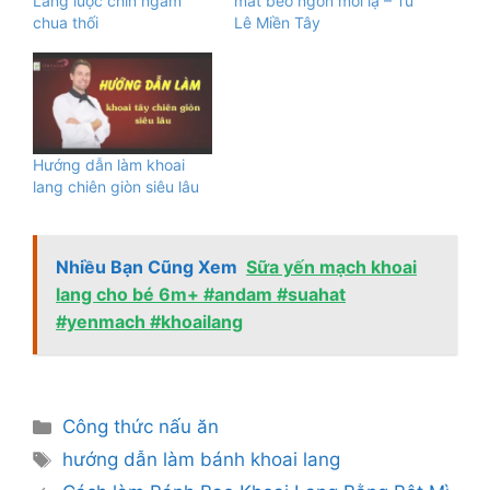
Lang luộc chín ngâm
mắt béo ngon mới lạ – Tú
chua thối
Lê Miền Tây
Hướng dẫn làm khoai
lang chiên giòn siêu lâu
Nhiều Bạn Cũng Xem
Sữa yến mạch khoai
lang cho bé 6m+ #andam #suahat
#yenmach #khoailang
Danh
Công thức nấu ăn
mục
Thẻ
hướng dẫn làm bánh khoai lang