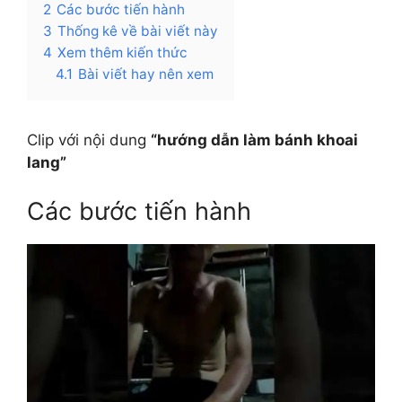
2
Các bước tiến hành
3
Thống kê về bài viết này
4
Xem thêm kiến thức
4.1
Bài viết hay nên xem
Clip với nội dung
“hướng dẫn làm bánh khoai
lang”
Các bước tiến hành