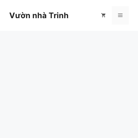
Chuyển
đến
Vườn nhà Trinh
Menu
nội
dung