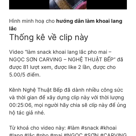
Hình minh hoạ cho
hướng dẫn làm khoai lang
lắc
Thống kê về clip này
Video “làm snack khoai lang lắc pho mai –
NGỌC SƠN CARVING – NGHỆ THUẬT BẾP” đã
được 81 lượt xem, được like 2 lần, được cho
5.00/5 điểm.
Kênh Nghệ Thuật Bếp đã dành nhiều công sức
và thời gian để xây dựng clip này với thời lượng
00:25:06, mọi người hãy chia sẽ clíp này để ủng
hộ tác giả nhé.
Từ khoá cho video này: #làm #snack #khoai
#lang #lắc #pho #mai #NGỌC #SƠN #CARVING