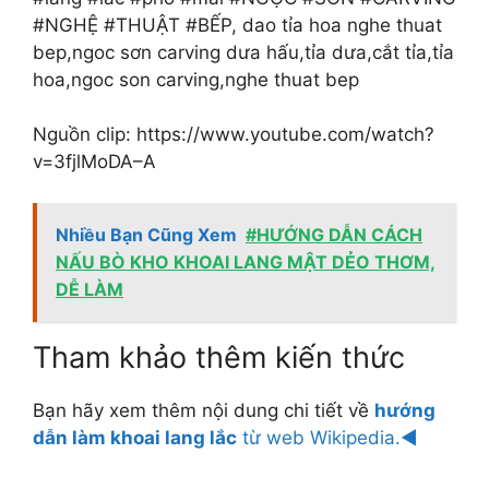
#NGHỆ #THUẬT #BẾP, dao tỉa hoa nghe thuat
bep,ngoc sơn carving dưa hấu,tỉa dưa,cắt tỉa,tỉa
hoa,ngoc son carving,nghe thuat bep
Nguồn clip: https://www.youtube.com/watch?
v=3fjlMoDA–A
Nhiều Bạn Cũng Xem
#HƯỚNG DẪN CÁCH
NẤU BÒ KHO KHOAI LANG MẬT DẺO THƠM,
DỄ LÀM
Tham khảo thêm kiến thức
Bạn hãy xem thêm nội dung chi tiết về
hướng
dẫn làm khoai lang lắc
từ web Wikipedia.◄