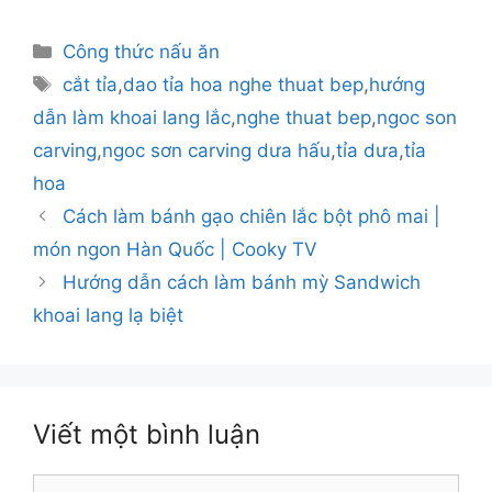
Danh
Công thức nấu ăn
mục
Thẻ
cắt tỉa
,
dao tỉa hoa nghe thuat bep
,
hướng
dẫn làm khoai lang lắc
,
nghe thuat bep
,
ngoc son
carving
,
ngoc sơn carving dưa hấu
,
tỉa dưa
,
tỉa
hoa
Cách làm bánh gạo chiên lắc bột phô mai |
món ngon Hàn Quốc | Cooky TV
Hướng dẫn cách làm bánh mỳ Sandwich
khoai lang lạ biệt
Viết một bình luận
Bình