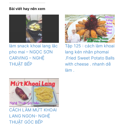
Bài viết hay nên xem
làm snack khoai lang lắc
Tập 125 : cách làm khoai
pho mai – NGỌC SƠN
lang kén nhân phomai
CARVING – NGHỆ
.Fried Sweet Potato Balls
THUẬT BẾP
with cheese . nhanh dễ
làm .
CÁCH LÀM MỨT KHOAI
LANG NGON- NGHỆ
THUẬT GÓC BẾP