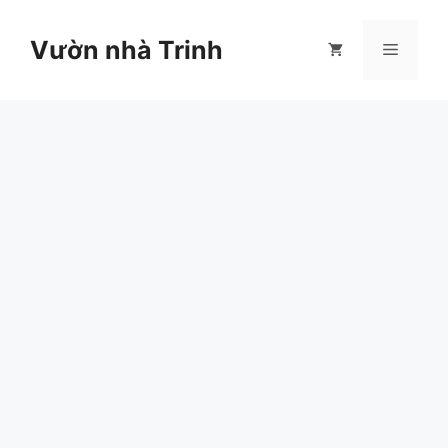
Chuyển
đến
Vườn nhà Trinh
Menu
nội
dung