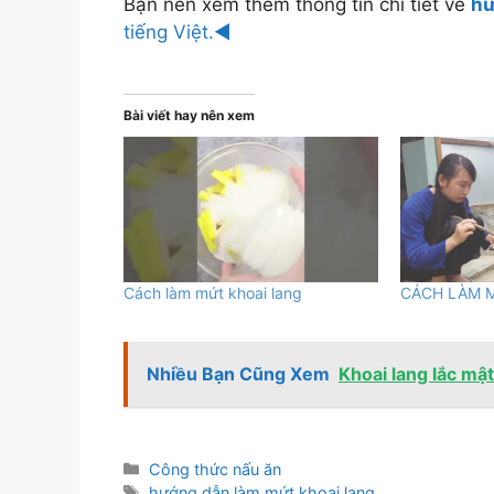
Bạn nên xem thêm thông tin chi tiết về
hư
tiếng Việt.◄
Bài viết hay nên xem
Cách làm mứt khoai lang
CÁCH LÀM 
Nhiều Bạn Cũng Xem
Khoai lang lắc mậ
Danh
Công thức nấu ăn
mục
Thẻ
hướng dẫn làm mứt khoai lang