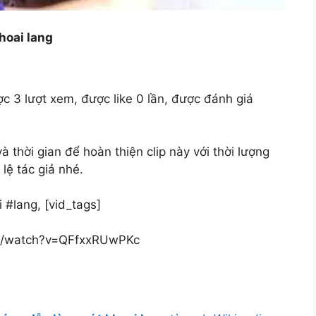
hoai lang
c 3 lượt xem, được like 0 lần, được đánh giá
thời gian để hoàn thiện clip này với thời lượng
lệ tác giả nhé.
 #lang, [vid_tags]
om/watch?v=QFfxxRUwPKc