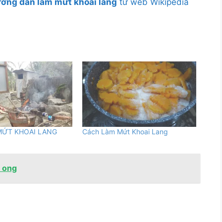
ớng dẫn làm mứt khoai lang
từ web Wikipedia
MỨT KHOAI LANG
Cách Làm Mứt Khoai Lang
t ong