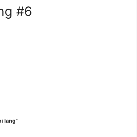
ng #6
i lang”