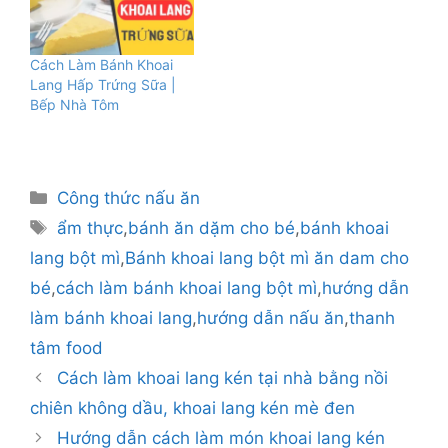
Cách Làm Bánh Khoai
Lang Hấp Trứng Sữa |
Bếp Nhà Tôm
Danh
Công thức nấu ăn
mục
Thẻ
ẩm thực
,
bánh ăn dặm cho bé
,
bánh khoai
lang bột mì
,
Bánh khoai lang bột mì ăn dam cho
bé
,
cách làm bánh khoai lang bột mì
,
hướng dẫn
làm bánh khoai lang
,
hướng dẫn nấu ăn
,
thanh
tâm food
Cách làm khoai lang kén tại nhà bằng nồi
chiên không dầu, khoai lang kén mè đen
Hướng dẫn cách làm món khoai lang kén