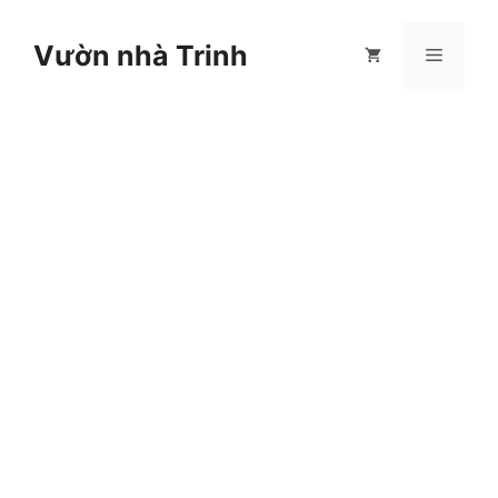
Chuyển
đến
Vườn nhà Trinh
Menu
nội
dung