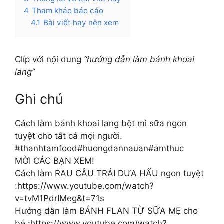
4
Tham khảo báo cáo
4.1
Bài viết hay nên xem
Clíp với nội dung
“hướng dẫn làm bánh khoai
lang”
Ghi chú
Cách làm bánh khoai lang bột mì sữa ngon
tuyệt cho tất cả mọi người.
#thanhtamfood#huongdannauan#amthuc
MỜI CÁC BẠN XEM!
Cách làm RAU CÂU TRÁI DƯA HẤU ngon tuyệt
:https://www.youtube.com/watch?
v=tvM1PdrIMeg&t=71s
Hướng dẫn làm BÁNH FLAN TỪ SỮA MẸ cho
bé :https://www.youtube.com/watch?