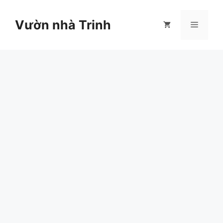
Chuyển
đến
Vườn nhà Trinh
Menu
nội
dung