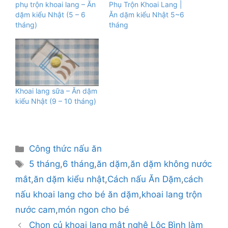
phụ trộn khoai lang – Ăn
Phụ Trộn Khoai Lang |
dặm kiểu Nhật (5 – 6
Ăn dặm kiểu Nhật 5~6
tháng)
tháng
Khoai lang sữa – Ăn dặm
kiểu Nhật (9 – 10 tháng)
Danh
Công thức nấu ăn
mục
Thẻ
5 tháng
,
6 tháng
,
ăn dặm
,
ăn dặm không nước
mắt
,
ăn dặm kiểu nhật
,
Cách nấu Ăn Dặm
,
cách
nấu khoai lang cho bé ăn dặm
,
khoai lang trộn
nước cam
,
món ngon cho bé
Chọn củ khoai lang mật nghệ Lộc Bình làm